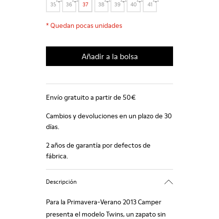
35
36
37
38
39
40
41
*
Quedan pocas unidades
Añadir a la bolsa
Envío gratuito a partir de 50€
Cambios y devoluciones en un plazo de 30
días.
2 años de garantía por defectos de
fábrica.
Descripción
Para la Primavera-Verano 2013 Camper
presenta el modelo Twins, un zapato sin