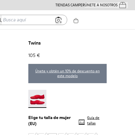
TIENDAS CAMPER
ÚNETE A NOSOTROS
Tus Pedido
usca aquí
Twins
105 €
Únete y obtén un 10% de descuento en
este modelo
Twins - 21788-004
Elige tu
talla de mujer
Guía de
(EU)
tallas