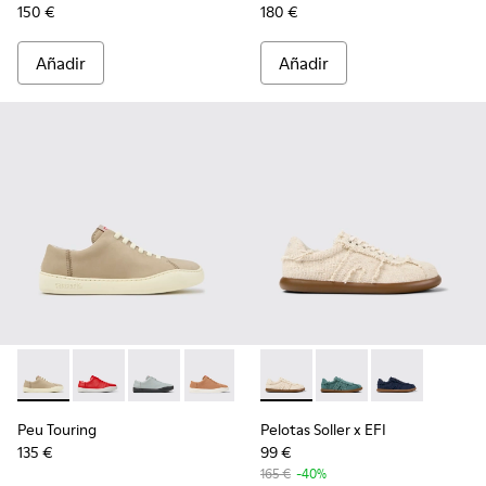
150 €
180 €
Añadir
Añadir
Peu Touring - K200877-057 - Zapatillas de nobuk beige para 
Peu Touring - K200877-056
Peu Touring - K200877-054
Peu Touring - K200877-051
Peu Touring - K200877-038
Pelotas Soller x EFI - K20177
Peu Touring - K200877-
Pelotas Soller x EFI -
Peu Touring - K2
Pelotas Soller
Peu Touring
Pelotas Soller x EFI
135 €
99 €
165 €
-40%