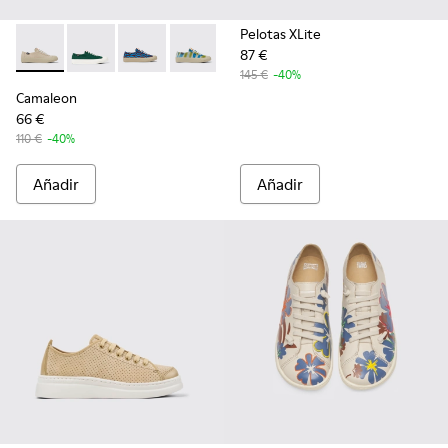
Pelotas XLite
87 €
Camaleon - K201160-012 - Sneakers de cáñamo y algodón rec
Camaleon - K201160-024
Camaleon - K201160-016
Camaleon - K201160-014
Camaleon - K201160-011
Camaleon - K201160-001
145 €
-40%
Camaleon
66 €
110 €
-40%
Añadir
Añadir