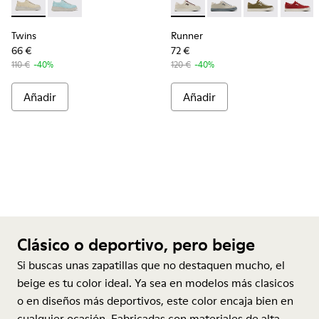
Twins - K201314-002 - Sneakers estampadas beige
Twins - K201314-001
Runner - K201855-005 - Sneak
Runner - K201855-015 -
Runner - K201
Runner 
Twins
Runner
66 €
72 €
110 €
-40%
120 €
-40%
Añadir
Añadir
Clásico o deportivo, pero beige
Si buscas unas
zapatillas
que no destaquen mucho, el
beige es tu color ideal. Ya sea en modelos más clasicos
o en diseños más deportivos, este color encaja bien en
cualquier ocasión. Fabricadas con materiales de alta