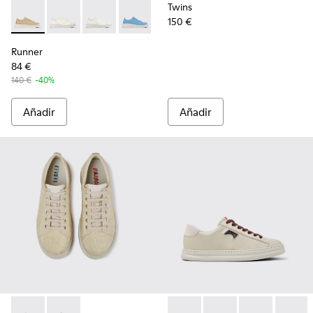
Twins
150 €
Runner - K201624-003 - Sneaker de nobuk/piel beige para m
Runner - K201624-009
Runner - K201624-006
Runner - K201624-004
Runner
84 €
140 €
-40%
Añadir
Añadir