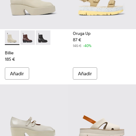
Oruga Up
87 €
Billie - K400754-006 - Botines de piel beige claro para mujer
Billie - K400754-007
Billie - K400754-002
145 €
-40%
Billie
185 €
Añadir
Añadir