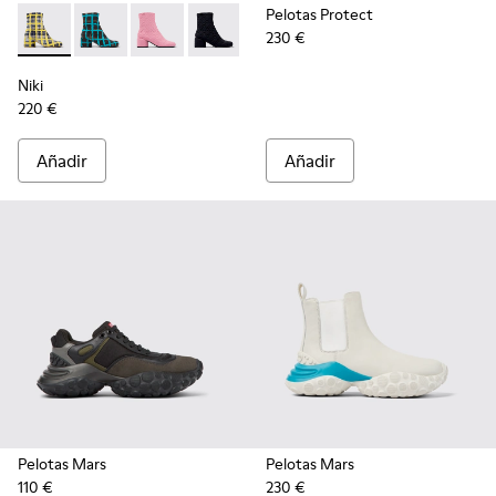
Pelotas Protect
230 €
Niki - K400713-004 - Botas multicolores de lana reciclada p
Niki - K400713-003 - Botas multicolores de lana reci
Niki - K400713-002
Niki - K400713-001
Niki
220 €
Añadir
Añadir
Pelotas Mars
Pelotas Mars
110 €
230 €