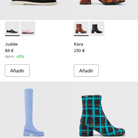
Juddie - K200977-001 - Zapato negro para mujer
Juddie - K200977-002
Kiara - K400637-006 - Botine
Kiara - K400637-002
Juddie
Kiara
84 €
230 €
140 €
-40%
Añadir
Añadir