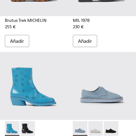
Brutus Trek MICHELIN
MIL 1978
255 €
230 €
Añadir
Añadir
Bonnie - K400687-002 - Botas azules de piel para mujer
Bonnie - K400687-001
Brothers Polze - K201340-001
Brothers Polze - K201
Brothers Polze