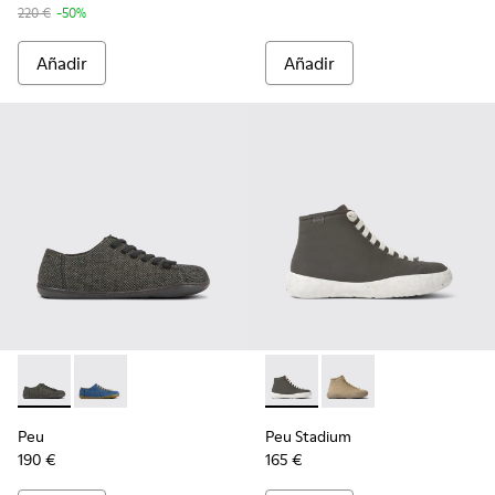
220 €
-50%
Añadir
Añadir
Peu - K201477-002 - Zapatos grises de lana y viscosa para mu
Peu - K201477-005
Peu Stadium - K400624-004 -
Peu Stadium - K40062
Peu
Peu Stadium
190 €
165 €