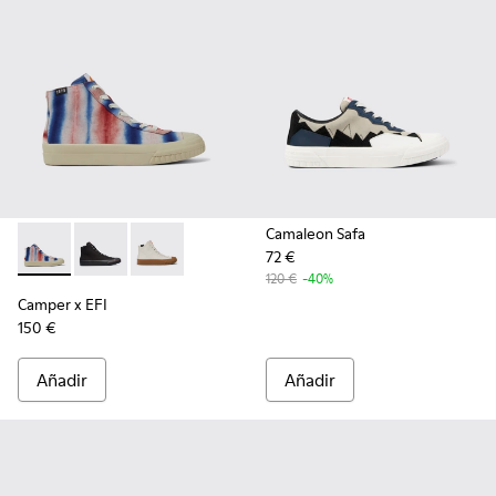
Camaleon Safa
72 €
Camper x EFI - K400541-013 - Sneakers de algodón orgánico 
Camper x EFI - K400541-002
Camper x EFI - K400541-001
120 €
-40%
Camper x EFI
150 €
Añadir
Añadir