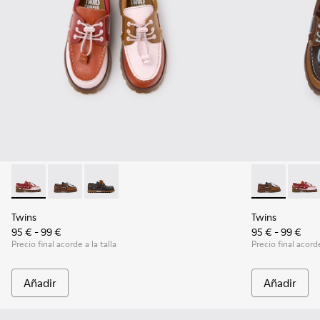
Twins - K800416-008 - Zapatos náuticos de piel multicolor p
Twins - K800416-007 - Náuticos de piel marrón para 
Twins - K800416-001 - Zapatos náuticos de pie
Twins - K8004
Twins 
Twins
Twins
95 € - 99 €
95 € - 99 €
Precio final acorde a la talla
Precio final acorde
Añadir
Añadir