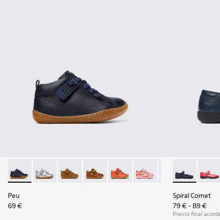
Peu - 80153-082 - Botines de piel azules para niños.
Peu - 80153-120 - Botines de piel grises para niños.
Peu - 80153-119
Peu - 80153-116
Peu - 80153-115
Peu - 80153-113
Peu - 80153-108
Spiral Comet 
Peu - 801
Spira
Pe
Peu
Spiral Comet
69 €
79 € - 89 €
Precio final acorde