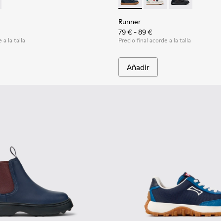
ños.
384-001 - Zapatillas azules de piel y nobuk para niños.
 - K900384-002 - Zapatillas negras de piel y nobuk para niños.
Runner - K800652-003 - Zapati
Runner - K800652-0
Runner - K8006
Runner
79 € - 89 €
 a la talla
Precio final acorde a la talla
Añadir