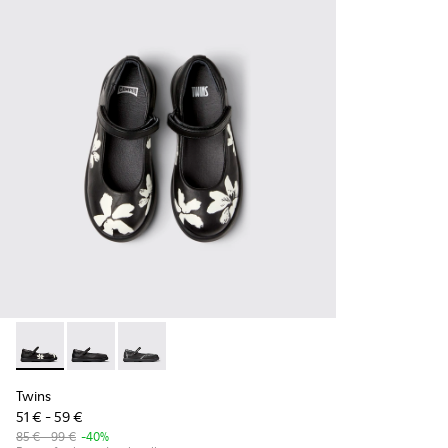
Twins - K800549-006 - Bailarinas multicolor de piel para niñ
Twins - K800549-003
Twins - K800549-001
Twins
51 € - 59 €
85 € - 99 €
-40%