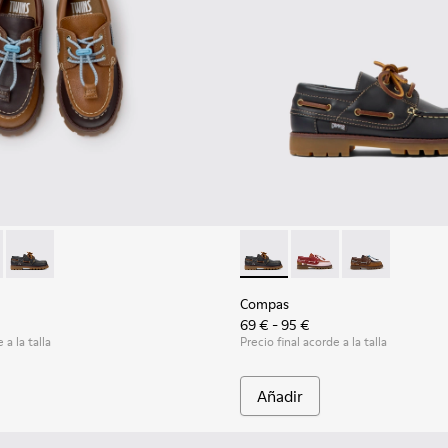
ara niños.
niños.
l azules para niños con suelas de goma.
16-007 - Náuticos de piel marrón para niños.
- K800416-008 - Zapatos náuticos de piel multicolor para niños
Twins - K800416-001 - Zapatos náuticos de piel azules para n
Compas - K800416-001 - Zapat
Compas - K800416-008 
Compas - K8004
Compas
69 € - 95 €
 a la talla
Precio final acorde a la talla
Añadir