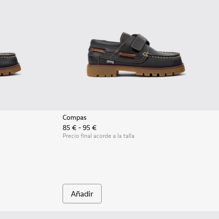
Compas
85 € - 95 €
.
iños con suelas de goma.
os náuticos de piel azules para niños con suelas de goma.
- Zapatos náuticos de piel multicolor para niños.
16-007 - Náuticos de piel marrón para niños.
Precio final acorde a la talla
Añadir