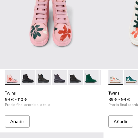
Twins - K900150-020 - Botines de piel multicolor para niños.
Twins - K900150-021
Twins - K900150-019
Twins - K900150-018
Twins - K900150-017
Twins - K900150-015
Twins - K900150-
Twins - K9002
Twins - K
Twins
Tw
Twins
Twins
99 € - 110 €
89 € - 99 €
Precio final acorde a la talla
Precio final acorde
Añadir
Añadir