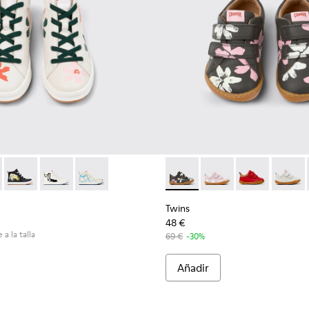
012
61-012 - Sneaker botín de piel multicolor para niños.
900150-011
 - K900261-013
ins - K900150-004
Twins - K900261-010
Twins - K900150-002
Twins - K900261-009
Twins - K900150-001
Twins - K900261-008
Twins - K800405-056 - Sneake
Twins - K800405-06
Twins - K800
Twins 
Twins
48 €
 a la talla
69 €
-30%
Añadir