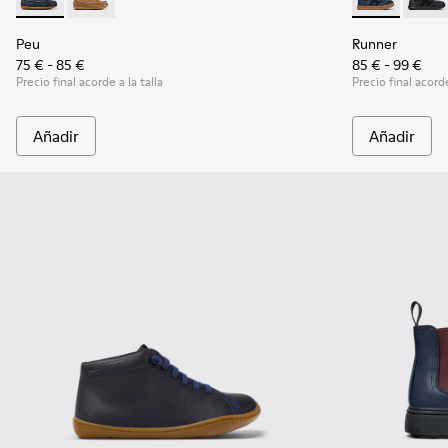
Peu - K800689-002 - Zapatos náuticos de piel azules para ni
Peu - K800689-004
Runner - K900
Runner
Peu
Runner
75 € - 85 €
85 € - 99 €
Precio final acorde a la talla
Precio final acorde
Añadir
Añadir