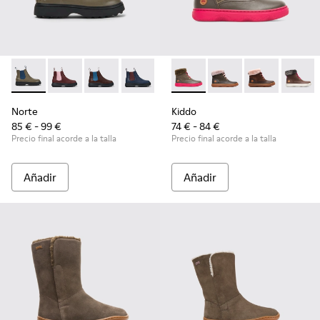
Norte - K900149-011 - Botines grises y azules
Norte - K900149-026
Norte - K900149-025
Norte - K900149-024
Norte - K900149-023
Kiddo - K900098-007 - Brow
Norte - K900149-022
Kiddo - K900098-010
Norte - K900149
Kiddo - K900
Norte - K
Kiddo 
No
Norte
Kiddo
85 € - 99 €
74 € - 84 €
Precio final acorde a la talla
Precio final acorde a la talla
Añadir
Añadir