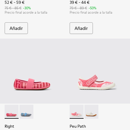
52 € - 59 €
39 € - 44 €
75 € - 85 €
-30%
79 € - 89 €
-50%
Precio final acorde a la talla
Precio final acorde a la talla
Añadir
Añadir
Right - K800696-001 - Bailarinas de tejido y piel rosas para n
Right - K800696-002
Peu Path - K800692-002 - Zap
Peu Path - K800692-00
Right
Peu Path