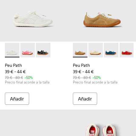
Peu Path - K800691-001 - Sneakers de tejido y piel blancas p
Peu Path - K800691-003
Peu Path - K800691-002
Peu Path - K800694-004 - Sn
Peu Path - K800694-
Peu Path - K
Peu Pa
Peu Path
Peu Path
39 € - 44 €
39 € - 44 €
79 € - 89 €
-50%
79 € - 89 €
-50%
Precio final acorde a la talla
Precio final acorde a la talla
Añadir
Añadir