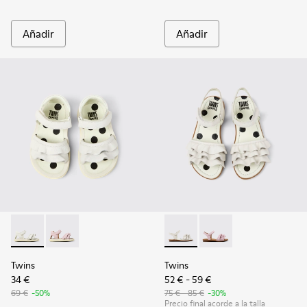
Añadir
Añadir
Twins - K800678-001 - Sandalias de piel blancas para niños.
Twins - K800678-002
Twins - K800676-001 - Sandali
Twins - K800676-003
Twins
Twins
34 €
52 € - 59 €
69 €
-50%
75 € - 85 €
-30%
Precio final acorde a la talla