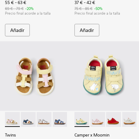
55 € - 63 €
37 € - 42 €
69 € - 79 €
-20%
75 € - 85 €
-50%
Precio final acorde a la talla
Precio final acorde a la talla
Añadir
Añadir
Twins - K800628-008 - Sandalias de piel y nobuk multicolor 
Twins - K800628-007
Twins - K800628-003
Twins - K800628-001
Camper x Moomin - K800405-05
Camper x Moomin - 
Camper x Moo
Camper 
Twins
Camper x Moomin