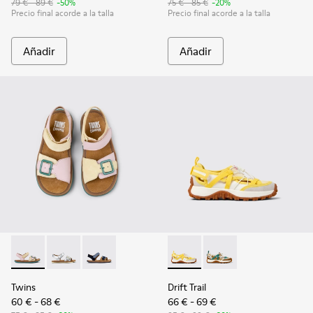
79 € - 89 €
-50%
75 € - 85 €
-20%
Precio final acorde a la talla
Precio final acorde a la talla
Añadir
Añadir
Twins - K800672-003 - Sandalias de nobuk y piel amarillas pa
Twins - K800672-004 - Sandalias de piel grises para n
Twins - K800672-002
Drift Trail - K800695-001 - S
Drift Trail - K800695-
Twins
Drift Trail
60 € - 68 €
66 € - 69 €