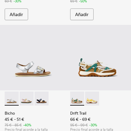
69 €
-30%
69 €
-50%
Añadir
Añadir
Bicho - K800672-004 - Sandalias de piel grises para niños.
Bicho - K800672-003 - Sandalias de nobuk y piel amari
Bicho - K800672-002
Drift Trail - K800695-002 - S
Drift Trail - K800695-
Bicho
Drift Trail
45 € - 51 €
66 € - 69 €
75 € - 85 €
-40%
95 € - 99 €
-30%
Precio final acorde a la talla
Precio final acorde a la talla