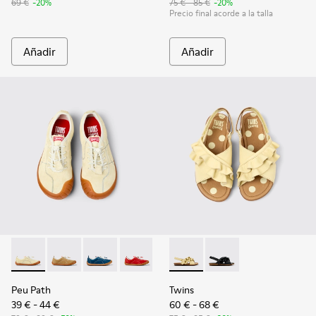
69 €
-20%
75 € - 85 €
-20%
Precio final acorde a la talla
Añadir
Añadir
Peu Path - K800694-003 - Sneakers de nobuk amarillas para
Peu Path - K800694-004
Peu Path - K800694-002
Peu Path - K800694-001
Twins - K800677-001 - Sandali
Twins - K800677-003
Peu Path
Twins
39 € - 44 €
60 € - 68 €