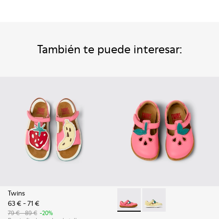
También te puede interesar:
Twins
63 € - 71 €
Twins - K800679-002 - Sandali
Twins - K800679-001 - 
79 € - 89 €
-20%