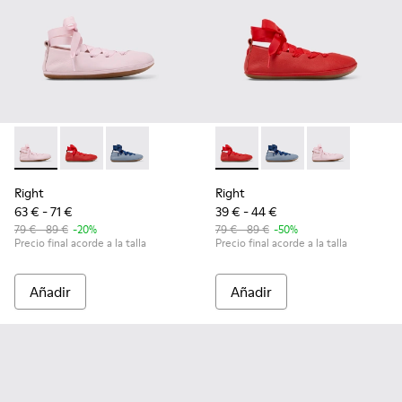
Right - K800674-001 - Bailarinas de piel rosa para niños.
Right - K800674-003 - Bailarinas de piel rojas para ni
Right - K800674-002
Right - K800674-003 - Bailari
Right - K800674-002
Right - K800674
Right
Right
63 € - 71 €
39 € - 44 €
79 € - 89 €
-20%
79 € - 89 €
-50%
Precio final acorde a la talla
Precio final acorde a la talla
Añadir
Añadir