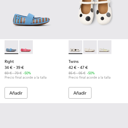
Right - K800696-002 - Bailarinas de tejido y piel azules para
Right - K800696-001 - Bailarinas de tejido y piel rosa
Twins - K800486-011 - Bailari
Twins - K800486-00
Twins - K800
Right
Twins
34 € - 39 €
42 € - 47 €
69 € - 79 €
-50%
85 € - 95 €
-50%
Precio final acorde a la talla
Precio final acorde a la talla
Añadir
Añadir