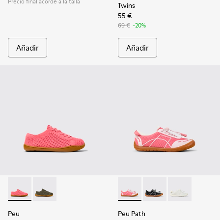
Precio final acorde a la talla
Twins
55 €
69 €
-20%
Añadir
Añadir
Peu - K800690-002 - Sneakers de tejido y piel rosas para ni
Peu - K800690-003 - Sneakers de tejido y piel verdes
Peu Path - K800691-003 - Snea
Peu Path - K800691-
Peu Path - K80
Peu
Peu Path