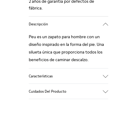
2 años de garantía por defectos de
fábrica.
Descripción
Peu es un zapato para hombre con un
diseño inspirado en la forma del pie. Una
silueta única que proporciona todos los
beneficios de caminar descalzo.
Características
Nobuck
Cuidados Del Producto
Color: azul marino
Cosido 360º: mayor durabilidad.
Cordones elásticos
Suela: TPU
Nuestros zapatos se han fabricado con
Composición a base de materiales
materiales de primera calidad
reciclados con extraordinaria durabilidad y
cuidadosamente seleccionados. El uso de
resistencia a la abrasión.