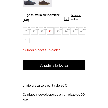
Elige tu
talla de hombre
Guía de
(EU)
tallas
39
40
41
42
43
44
45
46
47
*
Quedan pocas unidades
Añadir a la bolsa
Envío gratuito a partir de 50€
Cambios y devoluciones en un plazo de 30
días.