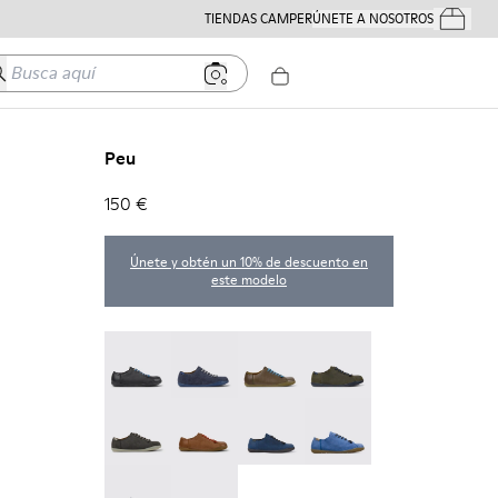
TIENDAS CAMPER
ÚNETE A NOSOTROS
Tus Pedido
usca aquí
Peu
150 €
Únete y obtén un 10% de descuento en
este modelo
Twins - 17665-304
Peu - 17665-260
Peu - 17665-257
Peu - 17665-254
Peu - 17665-246
Peu - 17665-244
Peu - 17665-239
Peu - 17665-195
Peu - 17665-152
Peu - 17665-011