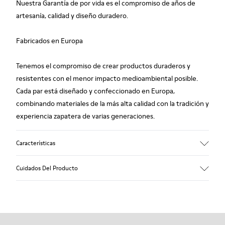
Nuestra Garantía de por vida es el compromiso de años de
artesanía, calidad y diseño duradero.
Fabricados en Europa
Tenemos el compromiso de crear productos duraderos y
resistentes con el menor impacto medioambiental posible.
Cada par está diseñado y confeccionado en Europa,
combinando materiales de la más alta calidad con la tradición y
experiencia zapatera de varias generaciones.
Características
Empeine
Cuidados Del Producto
100.0% Piel vacuna
Color
Multicolor
Suela/Características
Nuestros zapatos se han fabricado con materiales de primera
Suela de goma
calidad cuidadosamente seleccionados. El uso de productos