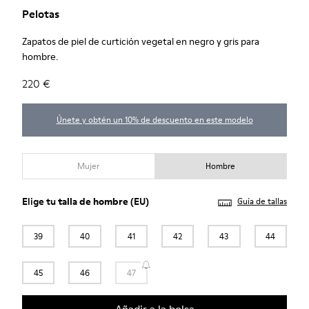
Pelotas
Zapatos de piel de curtición vegetal en negro y gris para
hombre.
220 €
Únete y obtén un 10% de descuento en este modelo
Mujer
Hombre
Elige tu
talla de hombre
(EU)
Guía de tallas
39
40
41
42
43
44
45
46
47