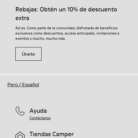
Plantilla
adecuados para el cuidado del calzado los protegerá y
Rebajas: Obtén un 10% de descuento
Plantilla de PU
garantizará que duren más tiempo.
Forro
extra
67.92% Piel vacuna, 32.08% PET reciclado
Si deseas obtener información detallada sobre cómo cuidar de
Así es. Como parte de la comunidad, disfrutarás de beneficios
tu par, visita nuestra
Guía para el cuidado del calzado
.
exclusivos como descuentos, acceso anticipado, invitaciones a
eventos y mucho, mucho más.
Únete
Perú
/
Español
Ayuda
Contáctanos
Tiendas Camper