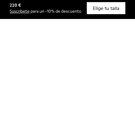
220 €
© Camper, 2026
Elige tu talla
Suscríbete
para un -10% de descuento