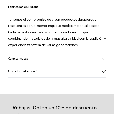
Fabricados en Europa
Tenemos el compromiso de crear productos duraderos y
resistentes con el menor impacto medioambiental posible.
Cada par está diseñado y confeccionado en Europa,
combinando materiales de la más alta calidad con la tradición y
experiencia zapatera de varias generaciones.
Características
Empeine
Cuidados Del Producto
100% piel vacuna
Color
Rojo
Suela/Características
Nuestros zapatos se han fabricado con materiales de primera
100% goma
calidad cuidadosamente seleccionados. El uso de productos
Plantilla
adecuados para el cuidado del calzado los protegerá y
Rebajas: Obtén un 10% de descuento
- Plantilla de PU
garantizará que duren más tiempo.
Forro