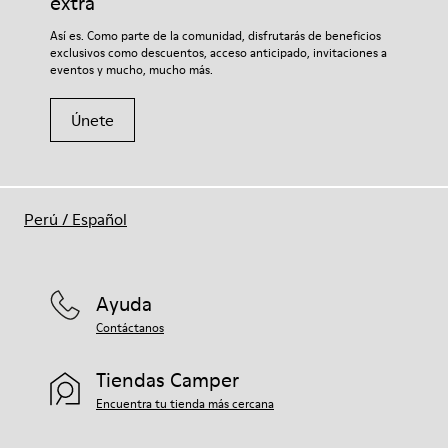
extra
68% piel vacuna, 32% poliéster reciclado
Si deseas obtener información detallada sobre cómo cuidar de
Así es. Como parte de la comunidad, disfrutarás de beneficios
tu par, visita nuestra
Guía para el cuidado del calzado
.
exclusivos como descuentos, acceso anticipado, invitaciones a
eventos y mucho, mucho más.
Únete
Perú
/
Español
Ayuda
Contáctanos
Tiendas Camper
Encuentra tu tienda más cercana