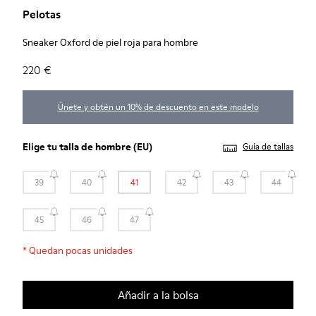
Pelotas
Sneaker Oxford de piel roja para hombre
220 €
Únete y obtén un 10% de descuento en este modelo
Elige tu
talla de hombre
(EU)
Guía de tallas
39
40
41
42
43
44
45
46
47
*
Quedan pocas unidades
Añadir a la bolsa