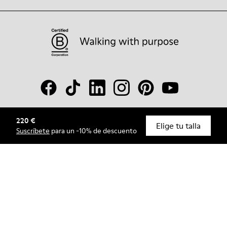
220 €
© Camper, 2026
Elige tu talla
Suscríbete
para un -10% de descuento