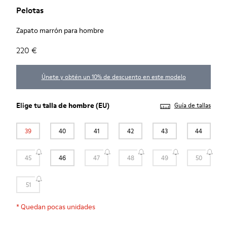
Pelotas
Zapato marrón para hombre
220 €
Únete y obtén un 10% de descuento en este modelo
Elige tu
talla de hombre
(EU)
Guía de tallas
39
40
41
42
43
44
45
46
47
48
49
50
51
*
Quedan pocas unidades