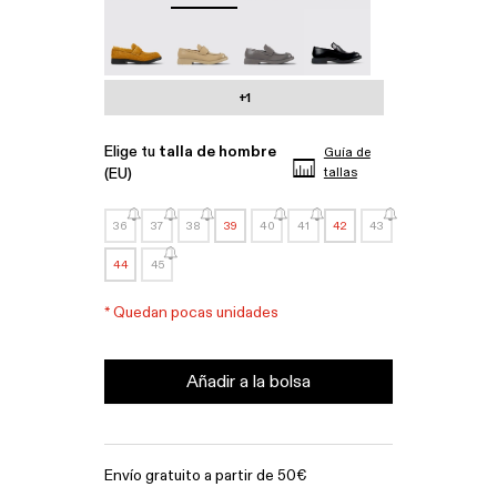
MIL 1978 - A500003-010
MIL 1978 - A500003-007
MIL 1978 - A500003-006
MIL 1978 - A500003-0
+1
Elige tu
talla de hombre
Guía de
(EU)
tallas
36
37
38
39
40
41
42
43
44
45
*
Quedan pocas unidades
Añadir a la bolsa
Envío gratuito a partir de 50€