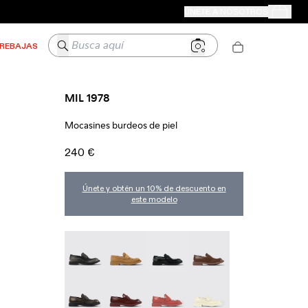
TIENDAS CAMPER
ÚNETE A NOSOTROS
Tus Pedido
Busca aquí
REBAJAS
MIL 1978
Mocasines burdeos de piel
240 €
Únete y obtén un 10% de descuento en
este modelo
MIL 1978 - A500003-025
MIL 1978 - A500003-024
Mil 1978 - A500003-021
MIL 1978 - A500003-01
MIL 1978 - A500003-016
MIL 1978 - A500003-014 - Mocasines bur
MIL 1978 - A500003-012
MIL 1978 - A500003-01