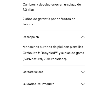
Cambios y devoluciones en un plazo de
30 días.
2 años de garantía por defectos de
fábrica.
Descripción
Mocasines burdeos de piel con plantillas
OrthoLite® Recycled™ y suelas de goma
(30% natural, 20% reciclado).
Características
Empeine
Cuidados Del Producto
100% piel (certificada oro LWG)
Color
Burdeos
Suela/Características
Nuestros zapatos se han fabricado con
Caucho (30% natural, 20% reciclado)