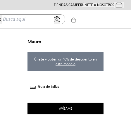
TIENDAS CAMPER
ÚNETE A NOSOTROS
Tus Pedido
usca aquí
Mauro
Únete y obtén un 10% de descuento en
este modelo
Guía de tallas
AVÍSAME