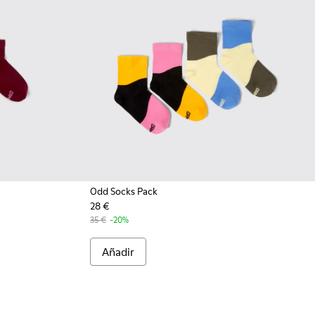
Odd Socks Pack
28 €
4 - Pack de 2 pares de calcetines
0043-003 - Pack de 2 pares de calcetines
k - KA00043-002
35 €
-20%
Añadir