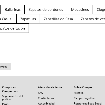
Bailarinas
Zapatos de cordones
Mocasines
Clog
s Casual
Zapatillas
Zapatillas de Casa
Zapatos de ves
apatos de tacón
HOMBRE
Compra en
Atención al cliente
Sobre Camper
Camper.com
FAQ
Historia
Seguimiento del
Contáctanos
Camper Together
pedido
Accesibilidad
Responsabilidad Social
Pago