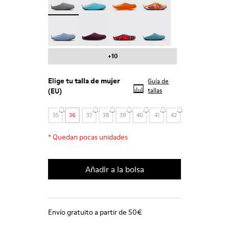
Wabi - 20889-123
Wabi - 20889-110
Wabi - 20889-107
Wabi - 20889-103
+10
Elige tu
talla de mujer
Guía de
(EU)
tallas
35
36
37
38
39
40
41
42
*
Quedan pocas unidades
Añadir a la bolsa
Envío gratuito a partir de 50€