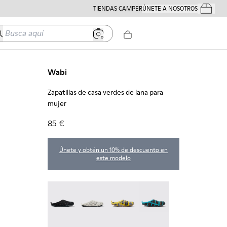
TIENDAS CAMPER
ÚNETE A NOSOTROS
Tus Pedido
usca aquí
Wabi
Zapatillas de casa verdes de lana para
mujer
85 €
Únete y obtén un 10% de descuento en
este modelo
Wabi - 20889-144
Wabi - 20889-143
Wabi - 20889-139
Wabi - 20889-138
Wabi - 20889-136 - Zapatillas de casa verdes de l
Wabi - 20889-127
Wabi - 20889-126
Wabi - 20889-124