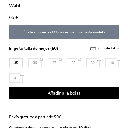
Wabi
65 €
Únete y obtén un 10% de descuento en este modelo
Elige tu
talla de mujer
(EU)
Guía de tallas
35
36
37
38
39
40
41
Añadir a la bolsa
Envío gratuito a partir de 50€
Cambios y devoluciones en un plazo de 30 días.