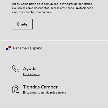
Si deseas obtener información detallada sobre cómo cuidar de
Así es. Como parte de la comunidad, disfrutarás de beneficios
tu par, visita nuestra
Guía para el cuidado del calzado
.
exclusivos como descuentos, acceso anticipado, invitaciones a
eventos y mucho, mucho más.
Únete
Panamá
/
Español
Ayuda
Contáctanos
Tiendas Camper
Encuentra tu tienda más cercana