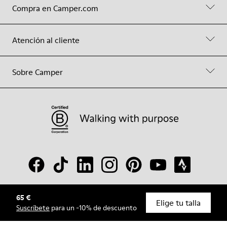
Compra en Camper.com
Atención al cliente
Sobre Camper
65 €
© Camper, 2026
Elige tu talla
Suscríbete
para un -10% de descuento