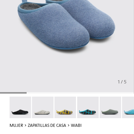
1 / 5
Wabi - 20889-144
Wabi - 20889-143
Wabi - 20889-139
Wabi - 20889-138
Wabi - 20889-1
Wabi 
MUJER
ZAPATILLAS DE CASA
WABI