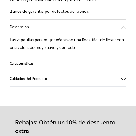
2 años de garantía por defectos de fábrica.
Descripción
Las zapatillas para mujer Wabi son una línea fácil de llevar con
un acolchado muy suave y cómodo.
Características
90% tejido de lana
Cuidados Del Producto
Color: Azul
Suela de goma reciclada: Buen agarre
Tweed interior y exterior: Calidez extra y confort climático
Forro: 72% textil (90% lana - 10% poliéster) 28% poliéster
Nuestros zapatos se han fabricado con materiales de primera
calidad cuidadosamente seleccionados. El uso de productos
adecuados para el cuidado del calzado los protegerá y
Rebajas: Obtén un 10% de descuento
garantizará que duren más tiempo.
extra