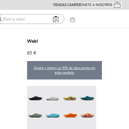
TIENDAS CAMPER
ÚNETE A NOSOTROS
Tus Pedido
usca aquí
Wabi
65 €
Únete y obtén un 10% de descuento en
este modelo
Wabi - 20889-144
Wabi - 20889-143
Wabi - 20889-139
Wabi - 20889-138
Wabi - 20889-136
Wabi - 20889-127
Wabi - 20889-126
Wabi - 20889-124
Wabi - 20889-123
Wabi - 20889-110
Wabi - 20889-107
Wabi - 20889-104