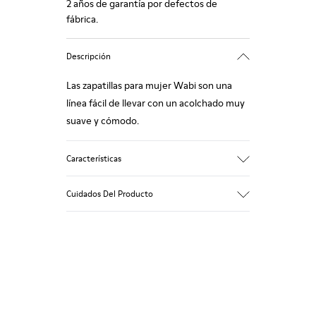
2 años de garantía por defectos de
fábrica.
Descripción
Las zapatillas para mujer Wabi son una
línea fácil de llevar con un acolchado muy
suave y cómodo.
Características
90% tejido de lana
Cuidados Del Producto
Color: Azul verdoso
Suela de goma reciclada: Buen agarre
Tweed interior y exterior: Calidez extra y
confort climático
Nuestros zapatos se han fabricado con
Forro: 72% textil (90% lana - 10%
materiales de primera calidad
poliéster) 28% poliéster
cuidadosamente seleccionados. El uso de
productos adecuados para el cuidado del