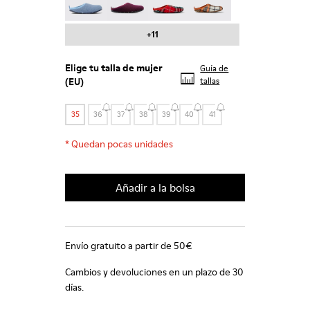
+11
Elige tu
talla de mujer
Guía de
(EU)
tallas
35
36
37
38
39
40
41
*
Quedan pocas unidades
Añadir a la bolsa
Envío gratuito a partir de 50€
Cambios y devoluciones en un plazo de 30
días.