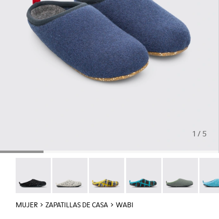
1 / 5
Wabi - 20889-144
Wabi - 20889-143
Wabi - 20889-139
Wabi - 20889-138
Wabi - 20889-1
Wabi 
MUJER
ZAPATILLAS DE CASA
WABI