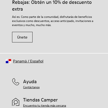
Rebajas: Obtén un 10% de descuento
garantizará que duren más tiempo.
extra
Si deseas obtener información detallada sobre cómo cuidar de
Así es. Como parte de la comunidad, disfrutarás de beneficios
tu par, visita nuestra
Guía para el cuidado del calzado
.
exclusivos como descuentos, acceso anticipado, invitaciones a
eventos y mucho, mucho más.
Únete
Panamá
/
Español
Ayuda
Contáctanos
Tiendas Camper
Encuentra tu tienda más cercana