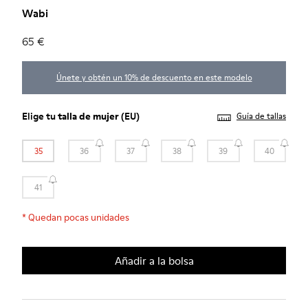
Wabi
65 €
Únete y obtén un 10% de descuento en este modelo
Elige tu
talla de mujer
(EU)
Guía de tallas
35
36
37
38
39
40
41
*
Quedan pocas unidades
Añadir a la bolsa