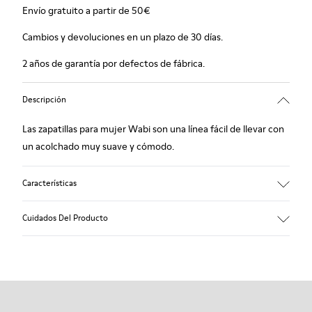
Envío gratuito a partir de 50€
Cambios y devoluciones en un plazo de 30 días.
2 años de garantía por defectos de fábrica.
Descripción
Las zapatillas para mujer Wabi son una línea fácil de llevar con
un acolchado muy suave y cómodo.
Características
Winterproof: confort térmico.
Cuidados Del Producto
Suela de goma reciclada
Forma anatómica
Forro: 100 % Textil (90% Lana - 10% Poliéster)
Nuestros zapatos se han fabricado con materiales de primera
calidad cuidadosamente seleccionados. El uso de productos
adecuados para el cuidado del calzado los protegerá y