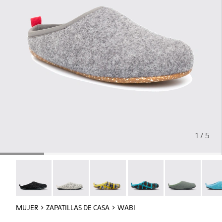
1 / 5
Wabi - 20889-144
Wabi - 20889-143
Wabi - 20889-139
Wabi - 20889-138
Wabi - 20889-1
Wabi 
MUJER
ZAPATILLAS DE CASA
WABI