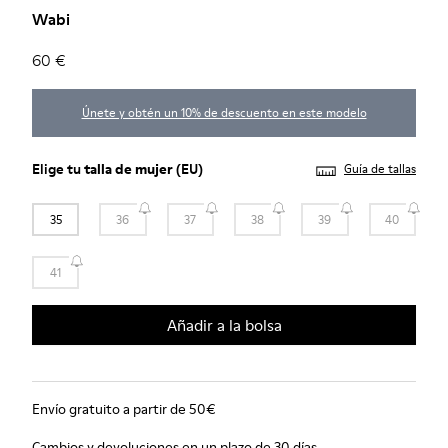
Wabi
60 €
Únete y obtén un 10% de descuento en este modelo
Elige tu
talla de mujer
(EU)
Guía de tallas
35
36
37
38
39
40
41
Añadir a la bolsa
Envío gratuito a partir de 50€
Cambios y devoluciones en un plazo de 30 días.