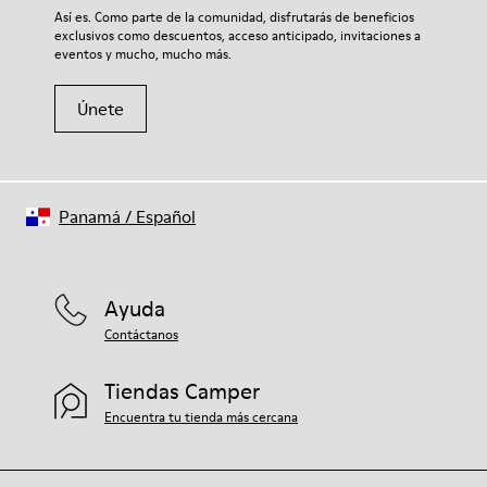
Si deseas obtener información detallada sobre cómo cuidar de
Así es. Como parte de la comunidad, disfrutarás de beneficios
tu par, visita nuestra
Guía para el cuidado del calzado
.
exclusivos como descuentos, acceso anticipado, invitaciones a
eventos y mucho, mucho más.
Únete
Panamá
/
Español
Ayuda
Contáctanos
Tiendas Camper
Encuentra tu tienda más cercana