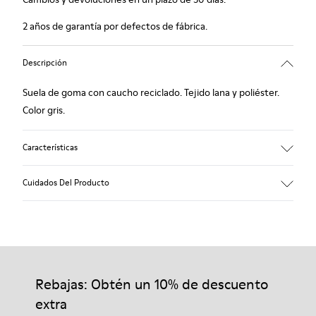
2 años de garantía por defectos de fábrica.
Descripción
Suela de goma con caucho reciclado. Tejido lana y poliéster.
Color gris.
Características
Hybrid: más sostenible.
Cuidados Del Producto
Plantilla de fieltro extraíble: extra confort.
Forro: 90% Lana - 10% Poliéster.
Nuestros zapatos se han fabricado con materiales de primera
calidad cuidadosamente seleccionados. El uso de productos
adecuados para el cuidado del calzado los protegerá y
Rebajas: Obtén un 10% de descuento
garantizará que duren más tiempo.
extra