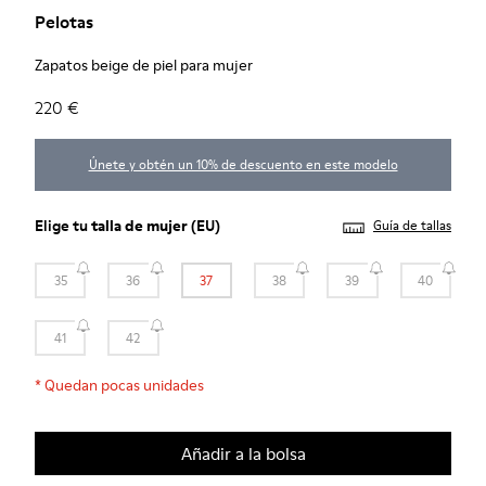
Pelotas
Zapatos beige de piel para mujer
220 €
Únete y obtén un 10% de descuento en este modelo
Elige tu
talla de mujer
(EU)
Guía de tallas
35
36
37
38
39
40
41
42
*
Quedan pocas unidades
Añadir a la bolsa