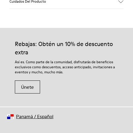
Cuidados Del Producto
Piel vacuna (Leather Working Group certificado)
Color
Beige
Suela/Características
Nuestros zapatos se han fabricado con materiales de primera
100% Goma
calidad cuidadosamente seleccionados. El uso de productos
Plantilla
adecuados para el cuidado del calzado los protegerá y
Rebajas: Obtén un 10% de descuento
PU
garantizará que duren más tiempo.
Forro
extra
68% piel vacuna 32% poliéster reciclado
Si deseas obtener información detallada sobre cómo cuidar de
Así es. Como parte de la comunidad, disfrutarás de beneficios
tu par, visita nuestra
Guía para el cuidado del calzado
.
exclusivos como descuentos, acceso anticipado, invitaciones a
eventos y mucho, mucho más.
Únete
Panamá
/
Español