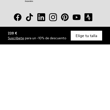
220 €
© Camper, 2026
Elige tu talla
Suscríbete
para un -10% de descuento