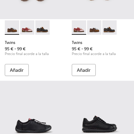
Twins - K800416-007 - Náuticos de piel marrón para niños.
Twins - K800416-008 - Zapatos náuticos de piel multi
Twins - K800416-001 - Zapatos náuticos de pie
Twins - K800416-008 - Zapato
Twins - K800416-007 -
Twins - K80041
Twins
Twins
95 € - 99 €
95 € - 99 €
Precio final acorde a la talla
Precio final acorde a la talla
Añadir
Añadir