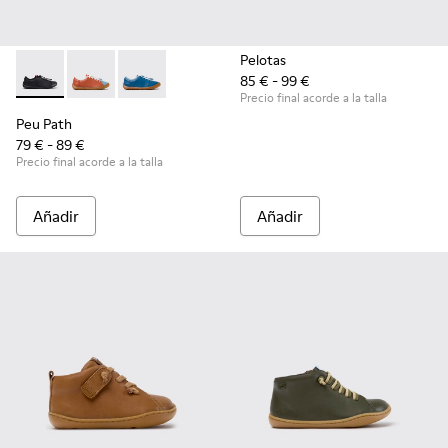
Pelotas
85 € - 99 €
Peu Path - K800707-007 - Zapatillas negras de piel para niño
Peu Path - K800707-008 - Zapatillas multicolor de pie
Peu Path - K800707-002 - Zapatillas de piel az
Precio final acorde a la talla
Peu Path
79 € - 89 €
Precio final acorde a la talla
Añadir
Añadir