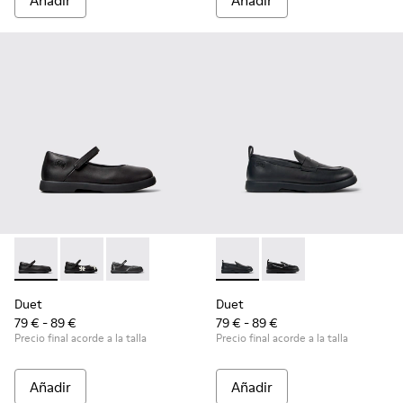
Añadir
Añadir
Duet - K800549-003 - Bailarinas de piel negras para niños.
Duet - K800549-006
Duet - K800549-001
Duet - K800609-001 - Mocasi
Duet - K800609-003
Duet
Duet
79 € - 89 €
79 € - 89 €
Precio final acorde a la talla
Precio final acorde a la talla
Añadir
Añadir