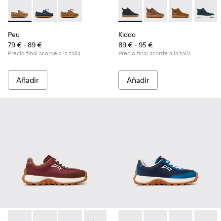
Peu - K800689-004 - Zapatos náuticos de piel marrón para n
Peu - K800689-002 - Zapatos náuticos de piel azules 
Peu - K800689-001
Kiddo - K900189-026 - Botines
Kiddo - K900189-028 -
Kiddo - K9001
Kiddo -
Peu
Kiddo
79 € - 89 €
89 € - 95 €
Precio final acorde a la talla
Precio final acorde a la talla
Añadir
Añadir