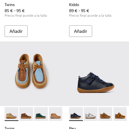
Twins
Kiddo
85 € - 95 €
89 € - 95 €
Precio final acorde a la talla
Precio final acorde a la talla
Añadir
Añadir
Twins - K900398-004 - Botines de ante y piel marrones para
Twins - K900398-005
Twins - K900398-002
Twins - K900398-001
Peu - 80153-082 - Botines de 
Peu - 80153-120
Peu - 80153-11
Peu - 8
Twins
Peu