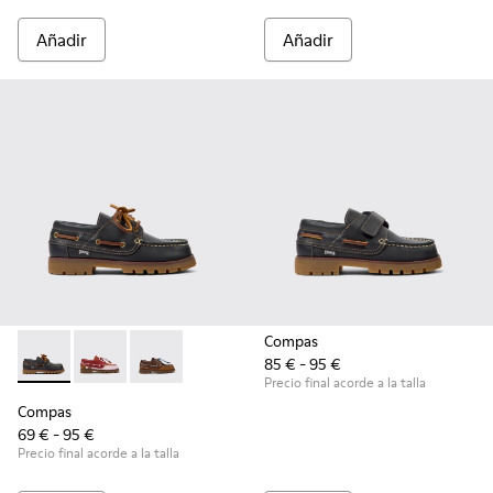
Añadir
Añadir
Compas
85 € - 95 €
Compas - K800416-001 - Zapatos náuticos de piel azules par
Compas - K800416-008 - Zapatos náuticos de piel mul
Compas - K800416-007 - Náuticos de piel mar
Precio final acorde a la talla
Compas
69 € - 95 €
Precio final acorde a la talla