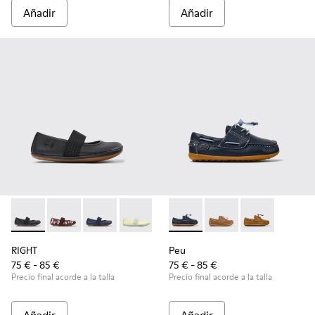
Añadir
Añadir
RIGHT - 80025-053 - Bailarinas de piel negras para niños.
RIGHT - 80025-160
RIGHT - 80025-116
RIGHT - 80025-109
RIGHT - 80025-030
Peu - K800689-002 - Zapatos 
Peu - K800689-004 - Z
Peu - K80068
RIGHT
Peu
75 € - 85 €
75 € - 85 €
Precio final acorde a la talla
Precio final acorde a la talla