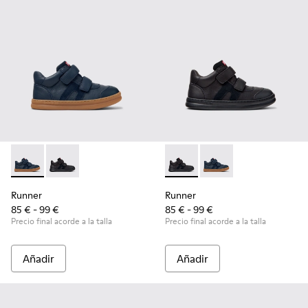
Runner - K900384-001 - Zapatillas azules de piel y nobuk par
Runner - K900384-002 - Zapatillas negras de piel y n
Runner - K900384-002 - Zapat
Runner - K900384-001 -
Runner
Runner
85 € - 99 €
85 € - 99 €
Precio final acorde a la talla
Precio final acorde a la talla
Añadir
Añadir