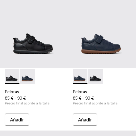
Pelotas - K800316-003 - Zapatos negros de piel y textil para 
Pelotas - K800316-004 - Zapatos azules de piel y texti
Pelotas - K800316-004 - Zapat
Pelotas - K800316-003 
Pelotas
Pelotas
85 € - 99 €
85 € - 99 €
Precio final acorde a la talla
Precio final acorde a la talla
Añadir
Añadir