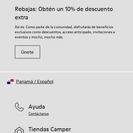
Plantilla
adecuados para el cuidado del calzado los protegerá y
Rebajas: Obtén un 10% de descuento
Plantilla de PU
garantizará que duren más tiempo.
Forro
extra
67.92% Piel vacuna, 32.08% PET reciclado
Si deseas obtener información detallada sobre cómo cuidar de
Así es. Como parte de la comunidad, disfrutarás de beneficios
tu par, visita nuestra
Guía para el cuidado del calzado
.
exclusivos como descuentos, acceso anticipado, invitaciones a
eventos y mucho, mucho más.
Únete
Panamá
/
Español
Ayuda
Contáctanos
Tiendas Camper