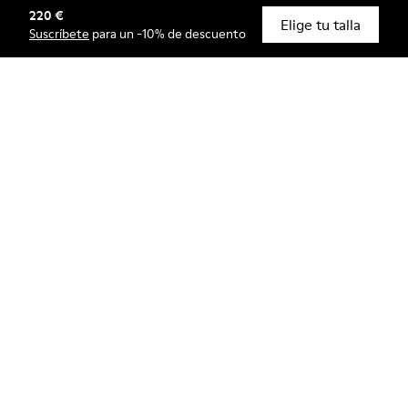
220 €
© Camper, 2026
Elige tu talla
Suscríbete
para un -10% de descuento