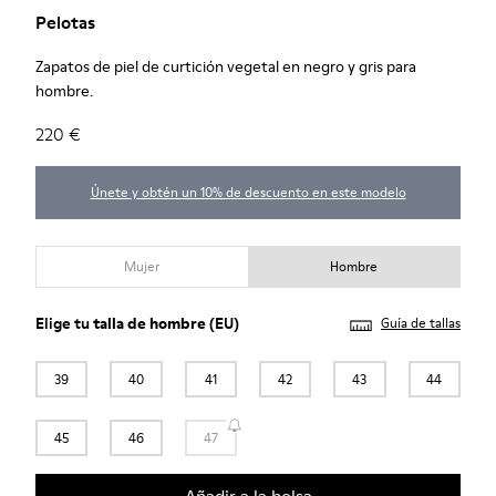
Pelotas
Zapatos de piel de curtición vegetal en negro y gris para
hombre.
220 €
Únete y obtén un 10% de descuento en este modelo
Mujer
Hombre
Elige tu
talla de hombre
(EU)
Guía de tallas
39
40
41
42
43
44
45
46
47