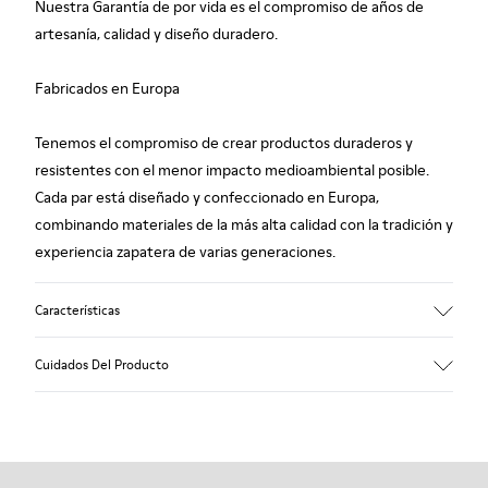
Nuestra Garantía de por vida es el compromiso de años de
artesanía, calidad y diseño duradero.
Fabricados en Europa
Tenemos el compromiso de crear productos duraderos y
resistentes con el menor impacto medioambiental posible.
Cada par está diseñado y confeccionado en Europa,
combinando materiales de la más alta calidad con la tradición y
experiencia zapatera de varias generaciones.
Características
Empeine
Cuidados Del Producto
100.0% Piel vacuna
Color
Multicolor
Suela/Características
Nuestros zapatos se han fabricado con materiales de primera
Suela de goma
calidad cuidadosamente seleccionados. El uso de productos