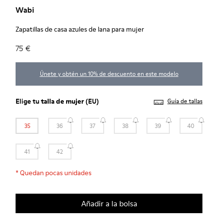
Wabi
Zapatillas de casa azules de lana para mujer
75 €
Únete y obtén un 10% de descuento en este modelo
Elige tu
talla de mujer
(EU)
Guía de tallas
35
36
37
38
39
40
41
42
*
Quedan pocas unidades
Añadir a la bolsa