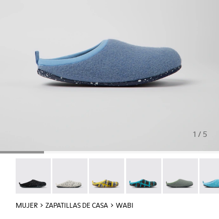
1 / 5
Wabi - 20889-144
Wabi - 20889-143
Wabi - 20889-139
Wabi - 20889-138
Wabi - 20889-1
Wabi 
MUJER
ZAPATILLAS DE CASA
WABI