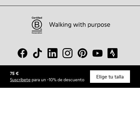
75 €
© Camper, 2026
Elige tu talla
Suscríbete
para un -10% de descuento