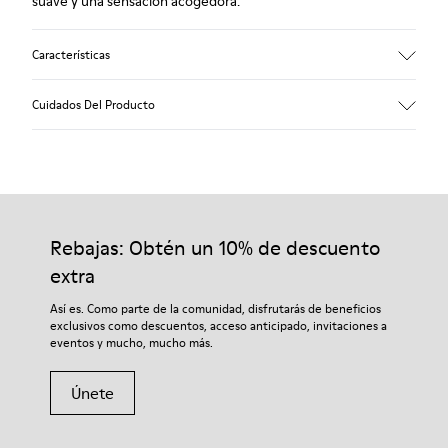
suave y una sensación acogedora.
Características
Empeine
Cuidados Del Producto
Textil
Color
Azul
Suela/Características
Nuestros zapatos se han fabricado con materiales de primera
92% goma / 8% goma reciclada
calidad cuidadosamente seleccionados. El uso de productos
Plantilla
adecuados para el cuidado del calzado los protegerá y
Rebajas: Obtén un 10% de descuento
EVA
garantizará que duren más tiempo.
Lining
extra
74% textil (90% lana - 10% poliéster) 26% poliéster reciclado
Si deseas obtener información detallada sobre cómo cuidar de
Así es. Como parte de la comunidad, disfrutarás de beneficios
tu par, visita nuestra
Guía para el cuidado del calzado
.
exclusivos como descuentos, acceso anticipado, invitaciones a
eventos y mucho, mucho más.
Únete