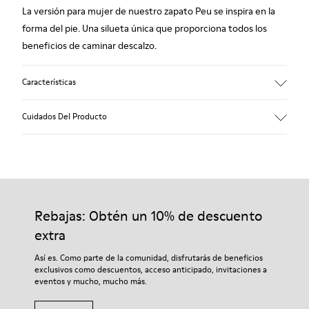
La versión para mujer de nuestro zapato Peu se inspira en la
forma del pie. Una silueta única que proporciona todos los
beneficios de caminar descalzo.
Características
Nobuck.
Cuidados Del Producto
Color: beige.
Cosido 360º: mayor durabilidad.
Plantilla extraíble.
Nuestros zapatos se han fabricado con materiales de primera
calidad cuidadosamente seleccionados. El uso de productos
Suela de goma.
adecuados para el cuidado del calzado los protegerá y
Rebajas: Obtén un 10% de descuento
Forro: 53% piel porcina, 39% poliéster, 8% textil.
garantizará que duren más tiempo.
extra
Si deseas obtener información detallada sobre cómo cuidar de
Así es. Como parte de la comunidad, disfrutarás de beneficios
tu par, visita nuestra
Guía para el cuidado del calzado
.
exclusivos como descuentos, acceso anticipado, invitaciones a
eventos y mucho, mucho más.