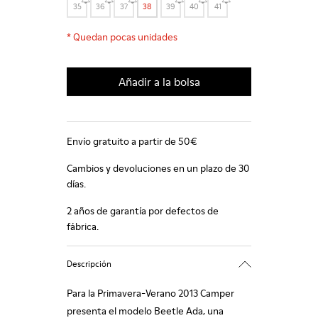
35
36
37
38
39
40
41
*
Quedan pocas unidades
Añadir a la bolsa
Envío gratuito a partir de 50€
Cambios y devoluciones en un plazo de 30
días.
2 años de garantía por defectos de
fábrica.
Descripción
Para la Primavera-Verano 2013 Camper
presenta el modelo Beetle Ada, una