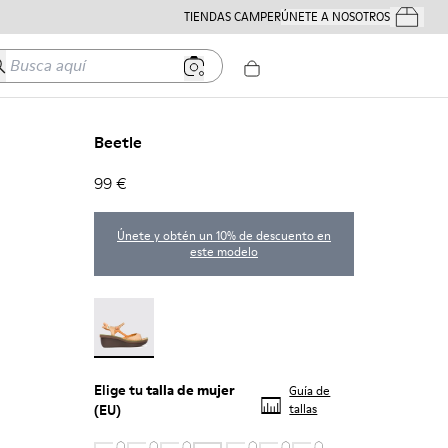
TIENDAS CAMPER
ÚNETE A NOSOTROS
Tus Pedido
usca aquí
Beetle
99 €
Únete y obtén un 10% de descuento en
este modelo
Beetle - 21825-001
Elige tu
talla de mujer
Guía de
(EU)
tallas