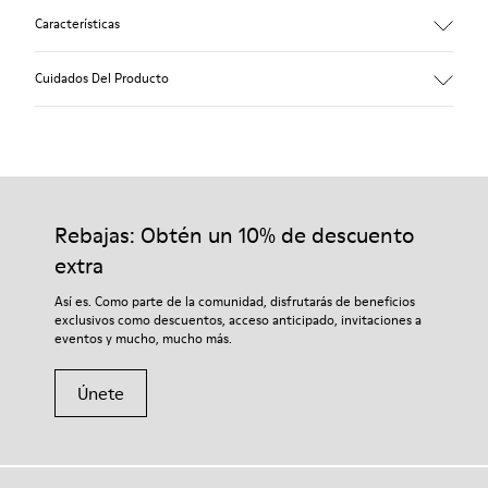
Características
Negro.
Cuidados Del Producto
Piel lisa.
Increíblemente flexible.
Cordones elásticos.
Plantilla anatómica extraíble.
Nuestros zapatos se han fabricado con materiales de primera
Suela de goma.
calidad cuidadosamente seleccionados. El uso de productos
Forro: 68 % Poliéster - 22 % Piel porcina - 10 % Textil.
adecuados para el cuidado del calzado los protegerá y
Rebajas: Obtén un 10% de descuento
garantizará que duren más tiempo.
extra
Si deseas obtener información detallada sobre cómo cuidar de
Así es. Como parte de la comunidad, disfrutarás de beneficios
tu par, visita nuestra
Guía para el cuidado del calzado
.
exclusivos como descuentos, acceso anticipado, invitaciones a
eventos y mucho, mucho más.
Únete