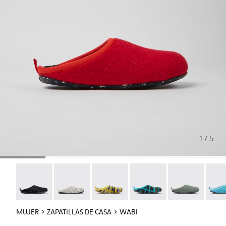
1 / 5
Wabi - 20889-144
Wabi - 20889-143
Wabi - 20889-139
Wabi - 20889-138
Wabi - 20889-1
Wabi 
MUJER
ZAPATILLAS DE CASA
WABI