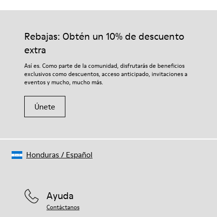
Suela/Características
Nuestros zapatos se han fabricado con materiales de primera
92% goma / 8% goma reciclada
calidad cuidadosamente seleccionados. El uso de productos
Plantilla
adecuados para el cuidado del calzado los protegerá y
Rebajas: Obtén un 10% de descuento
EVA
garantizará que duren más tiempo.
Lining
extra
74% textil (90% lana - 10% poliéster) 26% poliéster reciclado
Si deseas obtener información detallada sobre cómo cuidar de
Así es. Como parte de la comunidad, disfrutarás de beneficios
tu par, visita nuestra
Guía para el cuidado del calzado
.
exclusivos como descuentos, acceso anticipado, invitaciones a
eventos y mucho, mucho más.
Únete
Honduras
/
Español
Ayuda
Contáctanos