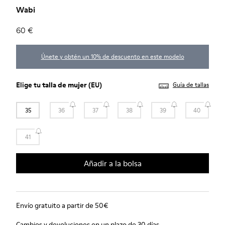
Wabi
60 €
Únete y obtén un 10% de descuento en este modelo
Elige tu
talla de mujer
(EU)
Guía de tallas
35
36
37
38
39
40
41
Añadir a la bolsa
Envío gratuito a partir de 50€
Cambios y devoluciones en un plazo de 30 días.