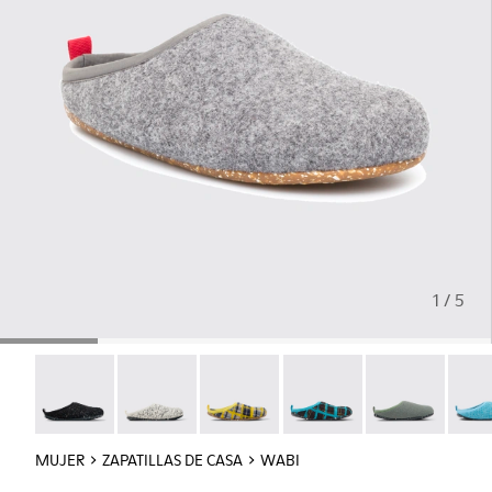
1 / 5
Wabi - 20889-144
Wabi - 20889-143
Wabi - 20889-139
Wabi - 20889-138
Wabi - 20889-1
Wabi 
MUJER
ZAPATILLAS DE CASA
WABI