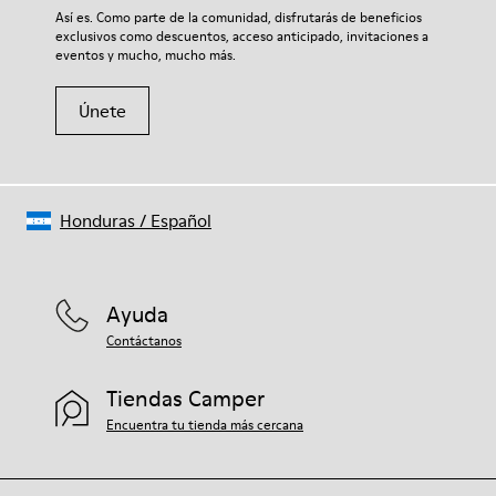
Si deseas obtener información detallada sobre cómo cuidar de
Así es. Como parte de la comunidad, disfrutarás de beneficios
tu par, visita nuestra
Guía para el cuidado del calzado
.
exclusivos como descuentos, acceso anticipado, invitaciones a
eventos y mucho, mucho más.
Únete
Honduras
/
Español
Ayuda
Contáctanos
Tiendas Camper
Encuentra tu tienda más cercana