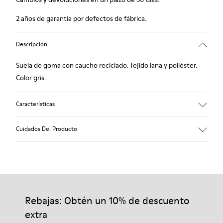
2 años de garantía por defectos de fábrica.
Descripción
Suela de goma con caucho reciclado. Tejido lana y poliéster.
Color gris.
Características
Hybrid: más sostenible.
Cuidados Del Producto
Plantilla de fieltro extraíble: extra confort.
Forro: 90% Lana - 10% Poliéster.
Nuestros zapatos se han fabricado con materiales de primera
calidad cuidadosamente seleccionados. El uso de productos
adecuados para el cuidado del calzado los protegerá y
Rebajas: Obtén un 10% de descuento
garantizará que duren más tiempo.
extra