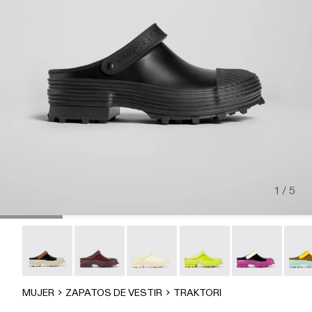
1 / 5
TRAKTORI - A500006-015
Traktori - A500006-011
Traktori - A500006-010
Traktori - A500006-008
Traktori - A500
Trakt
MUJER
ZAPATOS DE VESTIR
TRAKTORI