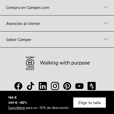
Compra en Camper.com
Atención al cliente
Sobre Camper
144 €
Elige tu talla
240 €
-
40
%
© Camper, 2026
Suscríbete
para un -10% de descuento