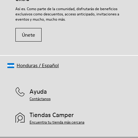
67% textil (45% poliéster reciclado - 35% algodón reciclado -
Si deseas obtener información detallada sobre cómo cuidar
Así es. Como parte de la comunidad, disfrutarás de beneficios
20% viscosa) 30% piel vacuna 3% PU
de tu par, visita nuestra
Guía para el cuidado del calzado
.
exclusivos como descuentos, acceso anticipado, invitaciones a
eventos y mucho, mucho más.
Únete
Honduras
/
Español
Ayuda
Contáctanos
Tiendas Camper
Encuentra tu tienda más cercana