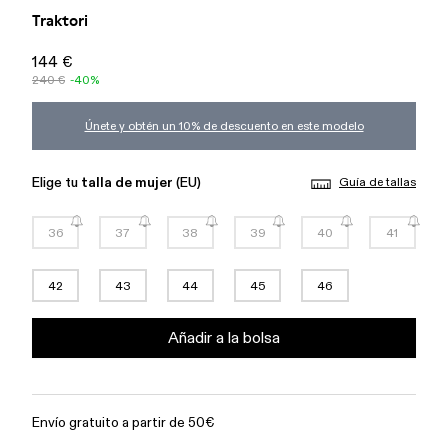
Traktori
144 €
240 €
-40%
Únete y obtén un 10% de descuento en este modelo
Elige tu
talla de mujer
(EU)
Guía de tallas
36
37
38
39
40
41
42
43
44
45
46
Añadir a la bolsa
Envío gratuito a partir de 50€