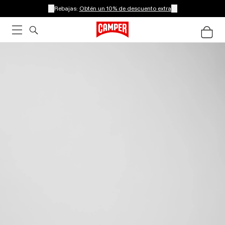
Rebajas:
Obtén un 10% de descuento extra