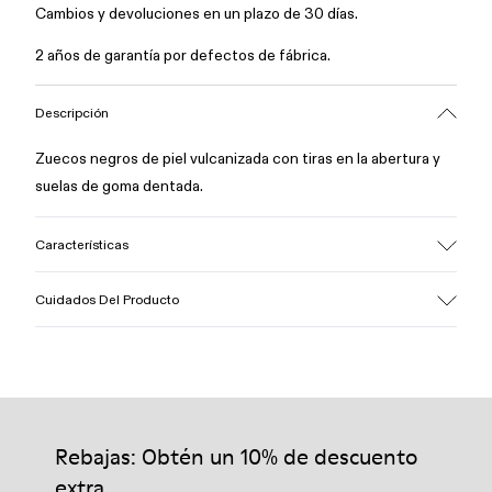
Cambios y devoluciones en un plazo de 30 días.
2 años de garantía por defectos de fábrica.
Descripción
Zuecos negros de piel vulcanizada con tiras en la abertura y
suelas de goma dentada.
Características
Empeine
Cuidados Del Producto
Piel vacuna / PU / Goma
Color
Negro
Suela/Características
Nuestros zapatos se han fabricado con materiales de primera
100% Goma
calidad cuidadosamente seleccionados. El uso de productos
Plantilla
adecuados para el cuidado del calzado los protegerá y
Rebajas: Obtén un 10% de descuento
Ortholite® para mayor amortiguación
garantizará que duren más tiempo.
Forro
extra