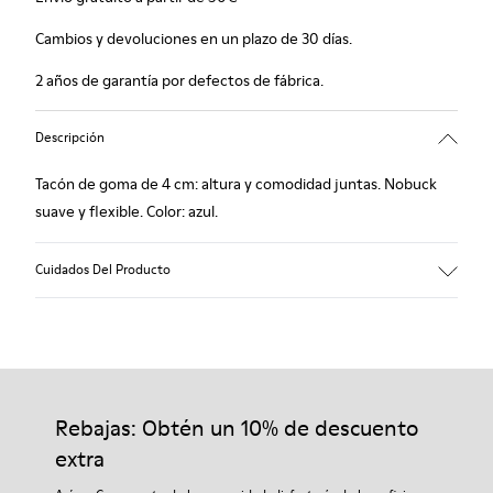
Cambios y devoluciones en un plazo de 30 días.
2 años de garantía por defectos de fábrica.
Descripción
Tacón de goma de 4 cm: altura y comodidad juntas. Nobuck
suave y flexible. Color: azul.
Cuidados Del Producto
Nuestros zapatos se han fabricado con materiales de primera
calidad cuidadosamente seleccionados. El uso de productos
adecuados para el cuidado del calzado los protegerá y
Rebajas: Obtén un 10% de descuento
garantizará que duren más tiempo.
extra
Si deseas obtener información detallada sobre cómo cuidar de