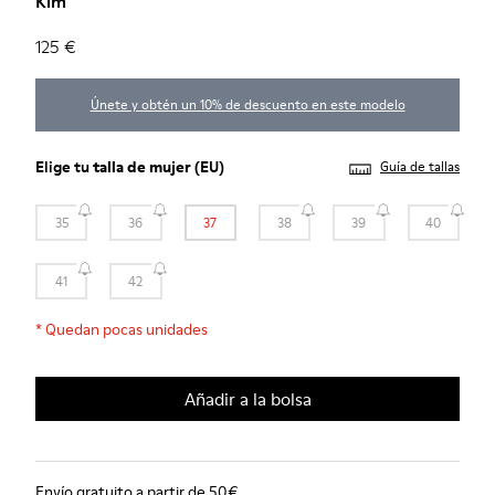
Kim
125 €
Únete y obtén un 10% de descuento en este modelo
Elige tu
talla de mujer
(EU)
Guía de tallas
35
36
37
38
39
40
41
42
*
Quedan pocas unidades
Añadir a la bolsa
Envío gratuito a partir de 50€