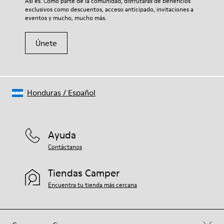
Así es. Como parte de la comunidad, disfrutarás de beneficios
tu par, visita nuestra
Guía para el cuidado del calzado
.
exclusivos como descuentos, acceso anticipado, invitaciones a
eventos y mucho, mucho más.
Únete
Honduras
/
Español
Ayuda
Contáctanos
Tiendas Camper
Encuentra tu tienda más cercana