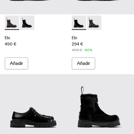
Eki - A700016-001 - Botas tricolor de piel cepillada
Eki - A700016-002 - Botas negras de piel
Eki - A700016-002 - Botas ne
Eki - A700016-001 - Bot
Eki
Eki
490 €
294 €
490 €
-40%
Añadir
Añadir