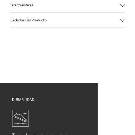
Características
Empeine
Cuidados Del Producto
TPU - TPU reciclado
Color
Rosa
Suela/Características
Nuestros zapatos se han fabricado con materiales de primera
TPU con un agarre extraordinario (20% reciclada)
calidad cuidadosamente seleccionados. El uso de productos
Plantillas
adecuados para el cuidado del calzado los protegerá y
Plantilla extraíble de PU
garantizará que duren más tiempo.
Forro
50% PU, 40% TPU, 10% TPU reciclado
Si deseas obtener información detallada sobre cómo cuidar de
tu par, visita nuestra
Guía para el cuidado del calzado
.
DURABILIDAD