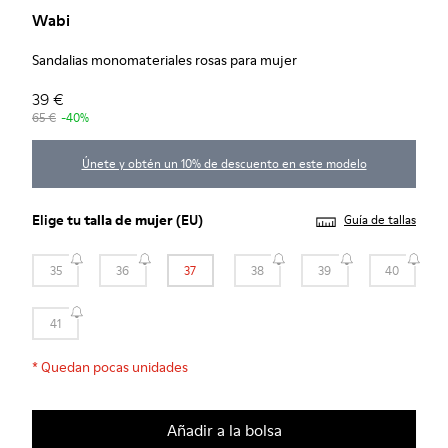
Wabi
Sandalias monomateriales rosas para mujer
39 €
65 €
-40%
Únete y obtén un 10% de descuento en este modelo
Elige tu
talla de mujer
(EU)
Guía de tallas
35
36
37
38
39
40
41
*
Quedan pocas unidades
Añadir a la bolsa