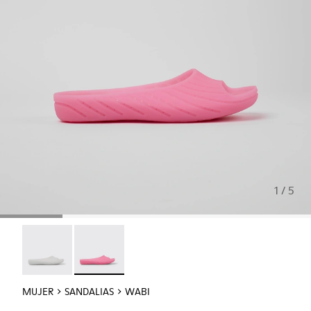
1 / 5
Wabi - 20998-042
Wabi - 20998-037 - Sandalias monomateriales r
MUJER
SANDALIAS
WABI