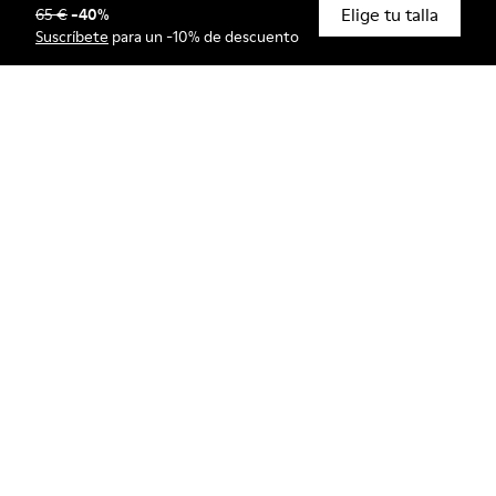
Elige tu talla
65 €
-
40
%
© Camper, 2026
Suscríbete
para un -10% de descuento