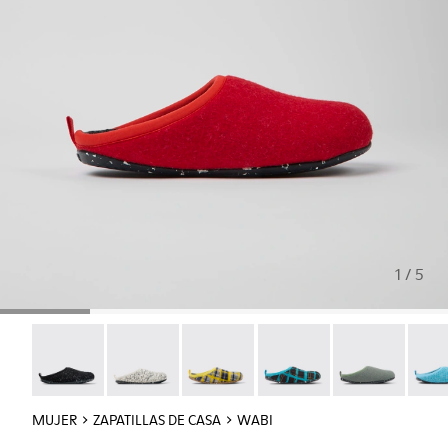
1 / 5
Wabi - 20889-144
Wabi - 20889-143
Wabi - 20889-139
Wabi - 20889-138
Wabi - 20889-1
Wabi 
MUJER
ZAPATILLAS DE CASA
WABI