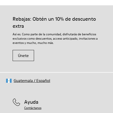
Suela/Características
Nuestros zapatos se han fabricado con materiales de primera
92% goma / 8% goma reciclada
calidad cuidadosamente seleccionados. El uso de productos
Plantilla
adecuados para el cuidado del calzado los protegerá y
Rebajas: Obtén un 10% de descuento
EVA
garantizará que duren más tiempo.
Lining
extra
74% textil (90% lana - 10% poliéster) 26% poliéster reciclado
Si deseas obtener información detallada sobre cómo cuidar de
Así es. Como parte de la comunidad, disfrutarás de beneficios
tu par, visita nuestra
Guía para el cuidado del calzado
.
exclusivos como descuentos, acceso anticipado, invitaciones a
eventos y mucho, mucho más.
Únete
Guatemala
/
Español
Ayuda
Contáctanos