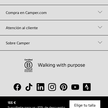
Compra en Camper.com
Atención al cliente
Sobre Camper
155 €
© Camper, 2026
Elige tu talla
Suscríbete
para un -10% de descuento