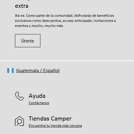
extra
Si deseas obtener información detallada sobre cómo cuidar de
Así es. Como parte de la comunidad, disfrutarás de beneficios
tu par, visita nuestra
Guía para el cuidado del calzado
.
exclusivos como descuentos, acceso anticipado, invitaciones a
eventos y mucho, mucho más.
Únete
Guatemala
/
Español
Ayuda
Contáctanos
Tiendas Camper
Encuentra tu tienda más cercana