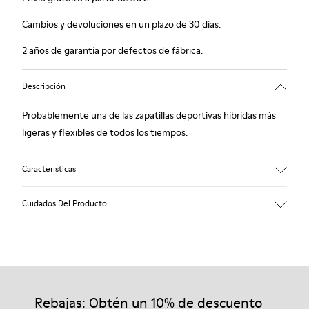
Cambios y devoluciones en un plazo de 30 días.
2 años de garantía por defectos de fábrica.
Descripción
Probablemente una de las zapatillas deportivas híbridas más
ligeras y flexibles de todos los tiempos.
Características
Azul, negro y cobre.
Cuidados Del Producto
Piel lisa y piel metalizada.
Lightweight: peso mínimo.
Increíblemente flexibles.
Nuestros zapatos se han fabricado con materiales de primera
Forro: 45 % Poliéster - 23 % Piel vacuna -23 % Piel porcina - 9 %
calidad cuidadosamente seleccionados. El uso de productos
Textil
adecuados para el cuidado del calzado los protegerá y
Rebajas: Obtén un 10% de descuento
garantizará que duren más tiempo.