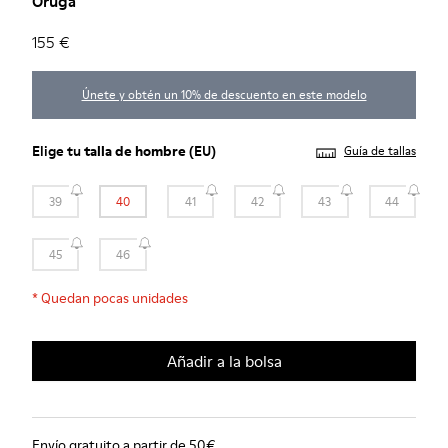
Oruga
155 €
Únete y obtén un 10% de descuento en este modelo
Elige tu
talla de hombre
(EU)
Guía de tallas
39
40
41
42
43
44
45
46
*
Quedan pocas unidades
Añadir a la bolsa
Envío gratuito a partir de 50€