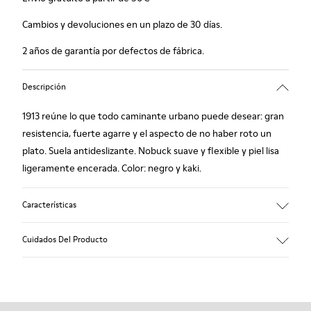
Cambios y devoluciones en un plazo de 30 días.
2 años de garantía por defectos de fábrica.
Descripción
1913 reúne lo que todo caminante urbano puede desear: gran
resistencia, fuerte agarre y el aspecto de no haber roto un
plato. Suela antideslizante. Nobuck suave y flexible y piel lisa
ligeramente encerada. Color: negro y kaki.
Características
Plantilla forrada en piel: extra confort
Cuidados Del Producto
Suela de goma: buen agarre.
Forro: 60% piel ovina - 25% algodón - 15% piel porcina
Nuestros zapatos se han fabricado con materiales de primera