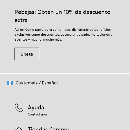
calidad cuidadosamente seleccionados. El uso de productos
adecuados para el cuidado del calzado los protegerá y
Rebajas: Obtén un 10% de descuento
garantizará que duren más tiempo.
extra
Si deseas obtener información detallada sobre cómo cuidar de
Así es. Como parte de la comunidad, disfrutarás de beneficios
tu par, visita nuestra
Guía para el cuidado del calzado
.
exclusivos como descuentos, acceso anticipado, invitaciones a
eventos y mucho, mucho más.
Únete
Guatemala
/
Español
Ayuda
Contáctanos
Tiendas Camper