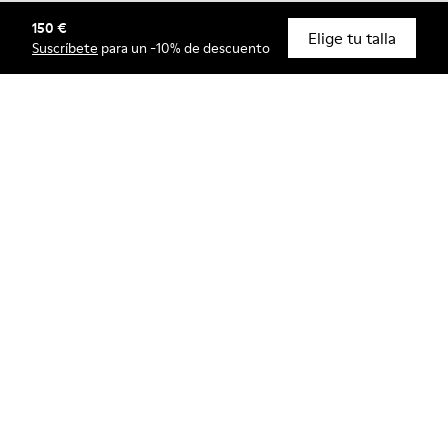
150 €
© Camper, 2026
Elige tu talla
Suscríbete
para un -10% de descuento