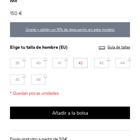
Mil
150 €
Únete y obtén un 10% de descuento en este modelo
Elige tu
talla de hombre
(EU)
Guía de tallas
39
40
41
42
43
44
45
46
*
Quedan pocas unidades
Añadir a la bolsa
Envío gratuito a partir de 50€