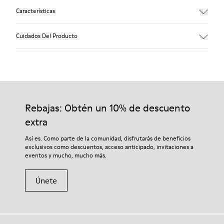
Características
Beige.
Cuidados Del Producto
Piel encerada.
Plantilla forrada en piel.
Plataforma mezclada con corcho natural.
Suela exterior de goma.
Nuestros zapatos se han fabricado con materiales de primera
Lightweight: peso mínimo.
calidad cuidadosamente seleccionados. El uso de productos
Forro: 60 % Piel porcina - 28 % Algodón -12 % Textil
adecuados para el cuidado del calzado los protegerá y
Rebajas: Obtén un 10% de descuento
garantizará que duren más tiempo.
extra
Si deseas obtener información detallada sobre cómo cuidar de
Así es. Como parte de la comunidad, disfrutarás de beneficios
tu par, visita nuestra
Guía para el cuidado del calzado
.
exclusivos como descuentos, acceso anticipado, invitaciones a
eventos y mucho, mucho más.
Únete