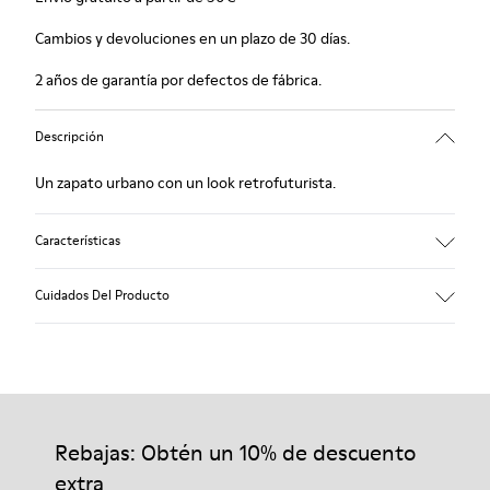
Cambios y devoluciones en un plazo de 30 días.
2 años de garantía por defectos de fábrica.
Descripción
Un zapato urbano con un look retrofuturista.
Características
Negro.
Cuidados Del Producto
Piel lisa y piel con pelo.
Plantilla extraíble forrada en piel.
Capa de goma que protege talón y puntera.
Forro: 62 % Piel porcina - 24 % Algodón -14 % Textil
Nuestros zapatos se han fabricado con materiales de primera
calidad cuidadosamente seleccionados. El uso de productos
adecuados para el cuidado del calzado los protegerá y
Rebajas: Obtén un 10% de descuento
garantizará que duren más tiempo.
extra