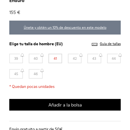
Enduro
155 €
Únete y obtén un 10% de descuento en este modelo
Elige tu
talla de hombre
(EU)
Guía de tallas
39
40
41
42
43
44
45
46
*
Quedan pocas unidades
Añadir a la bolsa
Envío gratuito a partir de 50€