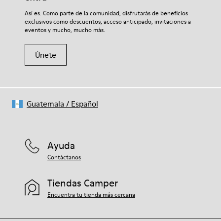
Si deseas obtener información detallada sobre cómo cuidar de
Así es. Como parte de la comunidad, disfrutarás de beneficios
tu par, visita nuestra
Guía para el cuidado del calzado
.
exclusivos como descuentos, acceso anticipado, invitaciones a
eventos y mucho, mucho más.
Únete
Guatemala
/
Español
Ayuda
Contáctanos
Tiendas Camper
Encuentra tu tienda más cercana