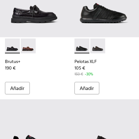
Brutus+ - K101067-002 - Zapatos náuticos de piel negros pa
Brutus+ - K101067-001
Pelotas XLF - K100752-001 - Z
Pelotas XLF - K10075
Brutus+
Pelotas XLF
190 €
105 €
150 €
-30%
Añadir
Añadir