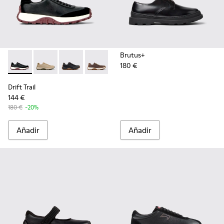
Brutus+
180 €
Drift Trail - K100928-021 - Sneakers de piel y nobuk negras 
Drift Trail - K100928-026
Drift Trail - K100928-025
Drift Trail - K100928-020
Drift Trail - K100928-001
Drift Trail
144 €
180 €
-20%
Añadir
Añadir