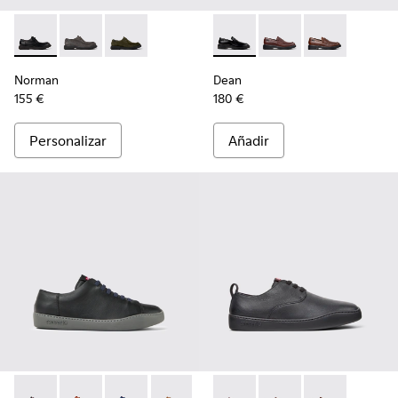
Norman - K100999-001 - Zapatos de piel negros para hombr
Norman - K100999-005
Norman - K100999-002
Dean - K101045-001 - Mocasi
Dean - K101045-008
Dean - K10104
Norman
Dean
155 €
180 €
Personalizar
Añadir