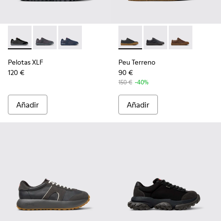
Pelotas XLF - K100751-002 - Zapatillas negras de textil y no
Pelotas XLF - K100751-006
Pelotas XLF - K100751-001
Peu Terreno - K100927-001 - 
Peu Terreno - K10092
Peu Terreno -
Pelotas XLF
Peu Terreno
120 €
90 €
150 €
-40%
Añadir
Añadir