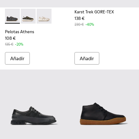
Karst Trek GORE-TEX
138 €
Pelotas Athens - K101070-001 - Zapatillas multicolor de piel
Pelotas Athens - K101070-004
Pelotas Athens - K101070-002
230 €
-40%
Pelotas Athens
108 €
135 €
-20%
Añadir
Añadir