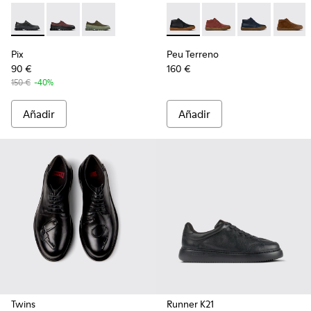
Pix - K100360-032 - Zapatos negros de piel para hombre.
Pix - K100360-066
Pix - K100360-052
Peu Terreno - K300467-006 -
Peu Terreno - K30046
Peu Terreno -
Peu Ter
Pix
Peu Terreno
90 €
160 €
150 €
-40%
Añadir
Añadir
Twins
Runner K21