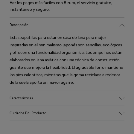
Haz los pagos más fáciles con Bizum, el servicio gratuito,
instantáneo y seguro.
Descripción
Estas zapatillas para estar en casa de lana para mujer
inspiradas en el minimalismo japonés son sencillas, ecológicas
y ofrecen una funcionalidad ergonómica. Los empeines están
elaborados en lana asiática con una técnica de construcción
guante que mejora la flexibilidad. El agradable forro mantiene
los pies calentitos, mientras que la goma reciclada alrededor
de la suela aporta un mayor agarre.
Características
90% Tejido de lana
Cuidados Del Producto
Color: rojo
Suela de goma: agarre extraordinario
Forros de invierno: protección para el invierno - confort