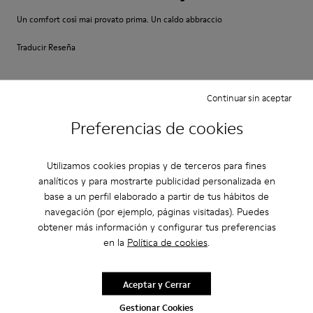
Un comfort così mai provato prima. Un caldo abbraccio
Traducir Reseña
Ajuste
Continuar sin aceptar
Pequeño
Grande
Preferencias de cookies
Ancho
Estrecho
Ancho
Utilizamos cookies propias y de terceros para fines
analíticos y para mostrarte publicidad personalizada en
·
Anonymous
hace 4 años
base a un perfil elaborado a partir de tus hábitos de
Comodidad
navegación (por ejemplo, páginas visitadas). Puedes
obtener más información y configurar tus preferencias
Pesan poco buen agarre diseño alegre. Ideales para teletrabajo con estilo
en la
Política de cookies
.
Ajuste
Aceptar y Cerrar
Pequeño
Grande
Gestionar Cookies
Ancho