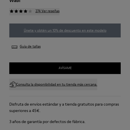
Wabi
274 Ver reseñas
Únete y obtén un 10% de descuento en este modelo
Guía de tallas
AVÍSAME
Consulta la disponibilidad en tu tienda más cercana.
Disfruta de envíos estándar y a tienda gratuitos para compras
superiores a 45€.
3 años de garantía por defectos de fábrica.