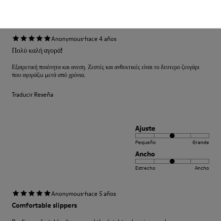
Estrecho
Ancho
·
Anonymous
hace 4 años
Πολύ καλή αγορά!
Εξαιρετική ποιότητα και ανεση. Ζεστές και ανθεκτικές είναι το δευτερο ζευγάρι
που αγοράζω μετά από χρόνια.
Traducir Reseña
Ajuste
Pequeño
Grande
Ancho
Estrecho
Ancho
·
Anonymous
hace 5 años
Comfortable slippers