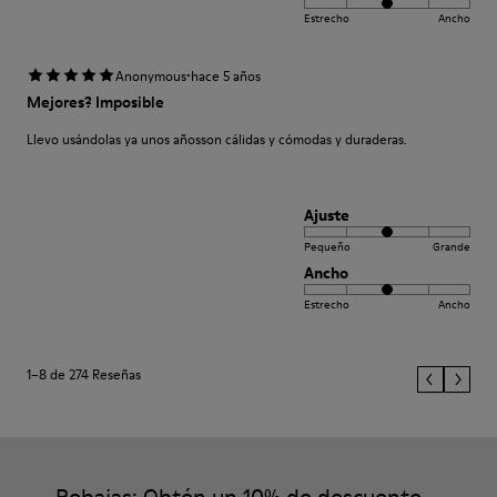
Estrecho
Ancho
·
Anonymous
hace 5 años
Mejores? Imposible
Llevo usándolas ya unos añosson cálidas y cómodas y duraderas.
Ajuste
Pequeño
Grande
Ancho
Estrecho
Ancho
1–8 de 274 Reseñas
Rebajas: Obtén un 10% de descuento