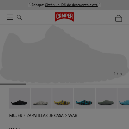
Rebajas:
Obtén un 10% de descuento extra
1 / 5
Wabi - 20889-144
Wabi - 20889-143
Wabi - 20889-139
Wabi - 20889-138
Wabi - 20889-1
Wabi 
MUJER
ZAPATILLAS DE CASA
WABI