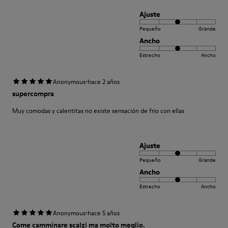
Ajuste
Pequeño
Grande
Ancho
Estrecho
Ancho
·
Anonymous
hace 2 años
supercompra
Muy comodas y calentitas no existe sensación de frio con ellas
Ajuste
Pequeño
Grande
Ancho
Estrecho
Ancho
·
Anonymous
hace 5 años
Come camminare scalzi ma molto meglio.