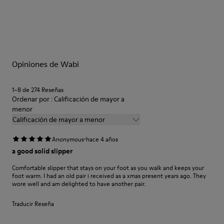
climático
Nuestros zapatos se han fabricado con materiales de primera
Forro: 72 % Textil (90% Lana - 10% Poliéster) 28 % Poliéster
calidad cuidadosamente seleccionados. El uso de productos
adecuados para el cuidado del calzado los protegerá y
garantizará que duren más tiempo.
Opiniones de Wabi
Si deseas obtener información detallada sobre cómo cuidar de
tu par, visita nuestra
Guía para el cuidado del calzado
.
1–8 de 274 Reseñas
Ordenar por : Calificación de mayor a
menor
Calificación de mayor a menor
·
Anonymous
hace 4 años
a good solid slipper
Comfortable slipper that stays on your foot as you walk and keeps your
foot warm. I had an old pair i received as a xmas present years ago. They
wore well and am delighted to have another pair.
Traducir Reseña