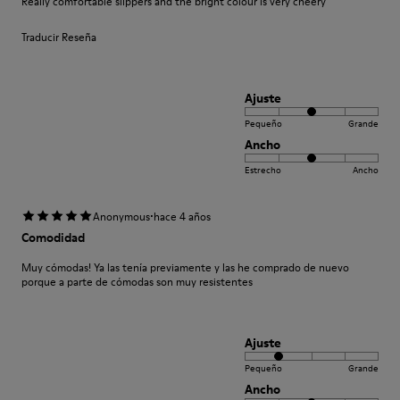
Really comfortable slippers and the bright colour is very cheery
Traducir Reseña
Ajuste
Pequeño
Grande
Ancho
Estrecho
Ancho
·
Anonymous
hace 4 años
Comodidad
Muy cómodas! Ya las tenía previamente y las he comprado de nuevo
porque a parte de cómodas son muy resistentes
Ajuste
Pequeño
Grande
Ancho