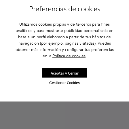
Preferencias de cookies
Utilizamos cookies propias y de terceros para fines
analíticos y para mostrarte publicidad personalizada en
base a un perfil elaborado a partir de tus hábitos de
navegación (por ejemplo, páginas visitadas). Puedes
obtener más información y configurar tus preferencias
Peu Touring - K200877-031 - Zapatillas negras de piel para m
Peu Touring - K200877-057
Peu Touring - K200877-056
Peu Touring - K200877-054
Peu Touring - K200877-051
Drift Trail - K201586-021 - Za
Peu Touring - K200877-
Drift Trail - K201586-
Peu Touring - K2
Drift Trail - K
Drift T
en la
Política de cookies
.
Peu Touring
Drift Trail
117 €
136 €
Aceptar y Cerrar
130 €
-10%
170 €
-20%
Gestionar Cookies
Añadir
Añadir