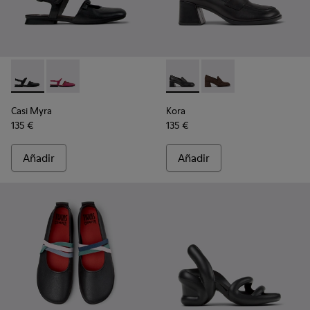
Casi Myra - K201804-001 - Zapatos semiabiertos de piel negr
Casi Myra - K201804-003
Kora - K201798-001 - Mocasin
Kora - K201798-002
Casi Myra
Kora
135 €
135 €
Añadir
Añadir