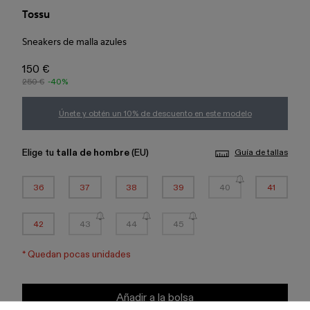
Tossu
Sneakers de malla azules
150 €
250 €
-40%
Únete y obtén un 10% de descuento en este modelo
Elige tu
talla de hombre
(EU)
Guía de tallas
36
37
38
39
40
41
42
43
44
45
*
Quedan pocas unidades
Añadir a la bolsa