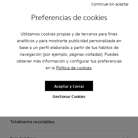
Continuar sin aceptar
Consulta la disponibilidad en tu tienda más cercana.
Preferencias de cookies
Disfruta de envíos estándar y a tienda gratuitos para compras
Utilizamos cookies propias y de terceros para fines
superiores a 45€.
analíticos y para mostrarte publicidad personalizada en
base a un perfil elaborado a partir de tus hábitos de
3 años de garantía por defectos de fábrica.
navegación (por ejemplo, páginas visitadas). Puedes
obtener más información y configurar tus preferencias
Haz los pagos más fáciles con Bizum, el servicio gratuito,
en la
Política de cookies
.
instantáneo y seguro.
Aceptar y Cerrar
Descripción
Gestionar Cookies
Sneakers de malla azules, con calcetín interior de PET
reciclado de punto en 3D repelente al agua, TPU en el
exterior de inyección directa y suelas de PU reciclado.
Totalmente reciclables.