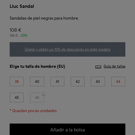
Lluc Sandal
Sandalias de piel negras para hombre.
108 €
135 €
-20%
Únete y obtén un 10% de descuento en este modelo
Elige tu
talla de hombre
(EU)
Guía de tallas
39
40
41
42
43
44
45
46
*
Quedan pocas unidades
Añadir a la bolsa