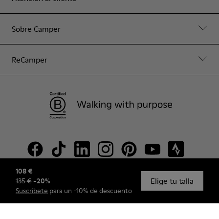
Sobre Camper
ReCamper
108 €
Elige tu talla
135 €
-
20
%
© Camper, 2026
Suscríbete
para un -10% de descuento