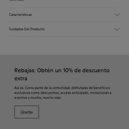
Características
Empeine
Cuidados Del Producto
100 % Piel vacuna
Color
Multicolor
Suela/Características
Nuestros zapatos están fabricados con materiales de primera
Suela de Goma
calidad cuidadosamente seleccionados. Utilizar los productos
Plantilla
adecuados para el cuidado del calzado los protegerá y hará
Rebajas: Obtén un 10% de descuento
Plantilla de PU
que duren más.
Forro
extra
100 % Piel vacuna con acabado en ante
Para obtener instrucciones detalladas sobre cómo cuidar tu
Así es. Como parte de la comunidad, disfrutarás de beneficios
par, visita nuestra
Guía de Cuidado del Calzado
.
exclusivos como descuentos, acceso anticipado, invitaciones a
eventos y mucho, mucho más.
Únete