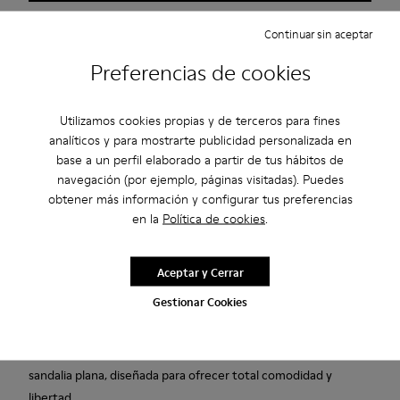
Continuar sin aceptar
Consulta la disponibilidad en tu tienda más cercana.
Preferencias de cookies
Disfruta de envíos estándar y a tienda gratuitos para compras
superiores a 45€.
Utilizamos cookies propias y de terceros para fines
analíticos y para mostrarte publicidad personalizada en
3 años de garantía por defectos de fábrica.
base a un perfil elaborado a partir de tus hábitos de
navegación (por ejemplo, páginas visitadas). Puedes
Haz los pagos más fáciles con Bizum, el servicio gratuito,
obtener más información y configurar tus preferencias
instantáneo y seguro.
en la
Política de cookies
.
Descripción
Aceptar y Cerrar
Sandalias negras para hombre de piel vacuna, con plantillas de
Gestionar Cookies
PU no extraíbles y suelas de goma.
Siente el espíritu relajado del Mediterráneo con nuestra
sandalia plana, diseñada para ofrecer total comodidad y
libertad.