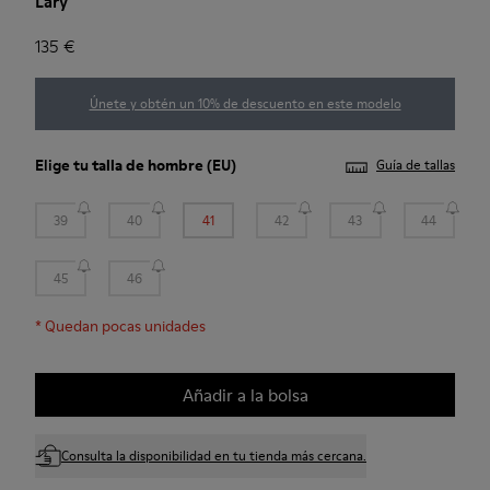
Lary
135 €
Únete y obtén un 10% de descuento en este modelo
Elige tu
talla de hombre
(EU)
Guía de tallas
39
40
41
42
43
44
45
46
*
Quedan pocas unidades
Añadir a la bolsa
Consulta la disponibilidad en tu tienda más cercana.