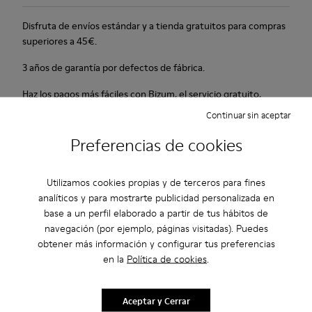
Disfruta de envíos estándar y a tienda gratuitos para compras
superiores a 45€.
3 años de garantía por defectos de fábrica.
Haz los pagos más fáciles con Bizum, el servicio gratuito,
instantáneo y seguro.
Continuar sin aceptar
Preferencias de cookies
Descripción
Nueva línea con formas 3D y suela de doble capa.
Utilizamos cookies propias y de terceros para fines
analíticos y para mostrarte publicidad personalizada en
Características
base a un perfil elaborado a partir de tus hábitos de
navegación (por ejemplo, páginas visitadas). Puedes
Blanco y negro.
obtener más información y configurar tus preferencias
Cuidados Del Producto
Piel lisa.
en la
Política de cookies
.
Cordones elásticos.
Entresuela gruesa: ligereza.
Aceptar y Cerrar
Nuestros zapatos se han fabricado con materiales de primera