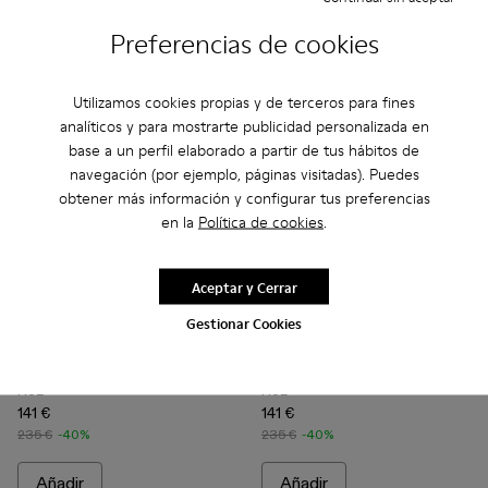
Añadir
Añadir
Preferencias de cookies
Utilizamos cookies propias y de terceros para fines
analíticos y para mostrarte publicidad personalizada en
base a un perfil elaborado a partir de tus hábitos de
navegación (por ejemplo, páginas visitadas). Puedes
obtener más información y configurar tus preferencias
en la
Política de cookies
.
Aceptar y Cerrar
Gestionar Cookies
Roz - A700002-002 - Sneakers blancas de algodón reciclado
Roz - A700002-006 - Sneakers violeta de algodón rec
Roz - A700002-005 - Sneakers verde claro de 
Roz - A700002-004 - Pink
Roz - A700002-003 - Brown
Roz - A700002-003 - Brown
Roz - A700002-001 - Sne
Roz - A700002-006 - S
Roz - A700002-
Roz - A
Roz
Roz
141 €
141 €
235 €
-40%
235 €
-40%
Añadir
Añadir