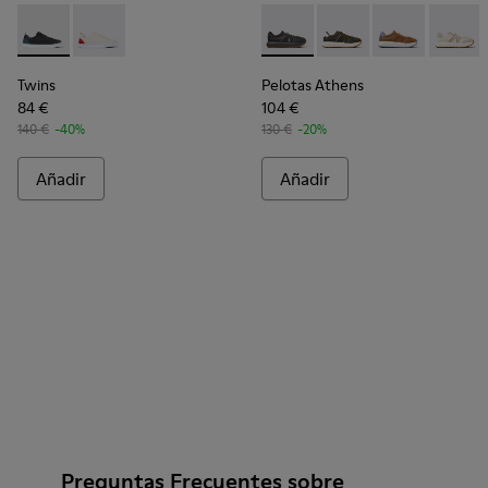
Twins - K100718-004 - Sneakers multicolores de piel para h
Twins - K100718-003
Pelotas Athens - K101070-001 
Pelotas Athens - K10
Pelotas Athen
Pelotas
Twins
Pelotas Athens
84 €
104 €
140 €
-40%
130 €
-20%
Añadir
Añadir
Preguntas Frecuentes sobre