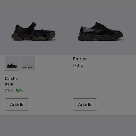
Brutus+
170 €
Karst 2 - K101071-001 - Sneakers de piel negras para hombre.
Karst 2 - K101071-002
Karst 2
87 €
175 €
-50%
Añadir
Añadir