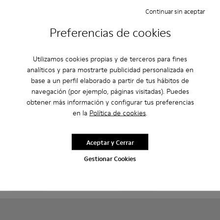
Continuar sin aceptar
Preferencias de cookies
Utilizamos cookies propias y de terceros para fines
analíticos y para mostrarte publicidad personalizada en
base a un perfil elaborado a partir de tus hábitos de
navegación (por ejemplo, páginas visitadas). Puedes
obtener más información y configurar tus preferencias
en la
Política de cookies
.
Camper x ISSEY MIYAKE - Peu Form - K101074-001 - Mocasin
Camper x ISSEY MIYAKE - Peu Form - K101074-004
Camper x ISSEY MIYAKE - Peu Form - K101074
Brutus+ - K101067-002 - Zapa
Brutus+ - K101067-00
Camper x ISSEY MIYAKE - Peu
Brutus+
Aceptar y Cerrar
Form
180 €
380 €
Gestionar Cookies
Añadir
Añadir