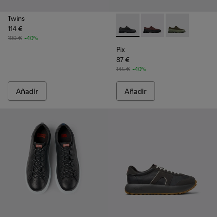
Twins
114 €
Pix - K100360-032 - Zapatos 
Pix - K100360-066
Pix - K100360
190 €
-40%
Pix
87 €
145 €
-40%
Añadir
Añadir