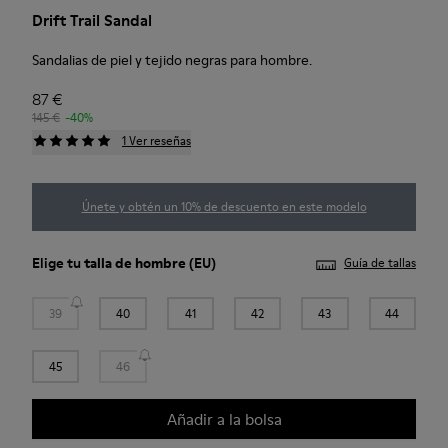
Drift Trail Sandal
Sandalias de piel y tejido negras para hombre.
87 €
145 €
-40%
1 Ver reseñas
Únete y obtén un 10% de descuento en este modelo
Elige tu
talla de hombre
(EU)
Guía de tallas
39
40
41
42
43
44
45
46
Añadir a la bolsa