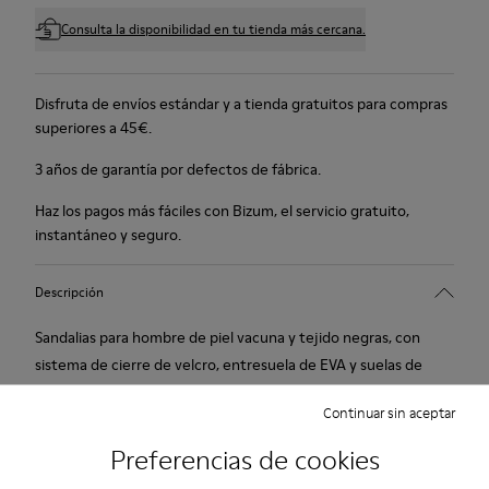
Consulta la disponibilidad en tu tienda más cercana.
Disfruta de envíos estándar y a tienda gratuitos para compras
superiores a 45€.
3 años de garantía por defectos de fábrica.
Haz los pagos más fáciles con Bizum, el servicio gratuito,
instantáneo y seguro.
Descripción
Sandalias para hombre de piel vacuna y tejido negras, con
sistema de cierre de velcro, entresuela de EVA y suelas de
goma Vibram®.
Continuar sin aceptar
La sandalia Drift Trail combina un diseño distintivo con
Preferencias de cookies
tecnología de rendimiento para el exterior, incluyendo una