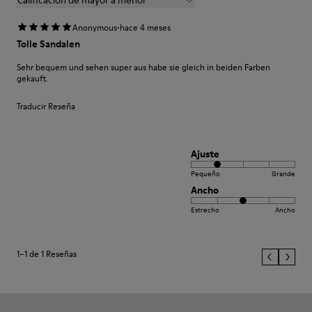
Calificación de mayor a menor
·
Anonymous
hace 4 meses
Tolle Sandalen
Sehr bequem und sehen super aus habe sie gleich in beiden Farben
gekauft.
Traducir Reseña
Ajuste
Pequeño
Grande
Ancho
Estrecho
Ancho
1–1 de 1 Reseñas