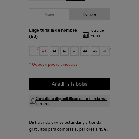
Mujer
Hombre
Elige tu
talla de hombre
Guía de
(EU)
tallas
39
40
41
42
43
44
45
46
*
Quedan pocas unidades
Añadir a la bolsa
Consulta la disponibilidad en tu tienda más
cercana.
Disfruta de envíos estándar y a tienda
gratuitos para compras superiores a 45€.