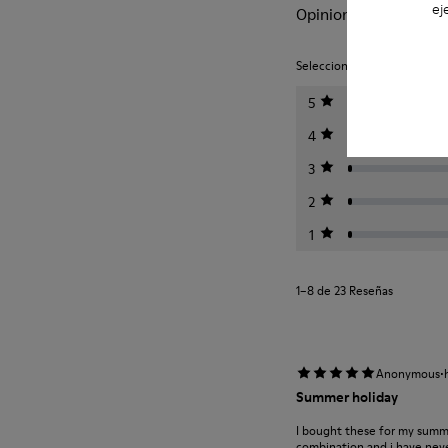
ej
Opiniones de Drift Tra
Seleccione una clasificación 
5
4
3
2
1
1–8 de 23 Reseñas
·
Anonymous
Summer holiday
I bought these for my summe
combination and i have never