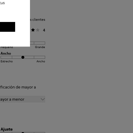
tus
oración media de los clientes
General
4
Ajuste
Pequeño
Grande
Ancho
Estrecho
Ancho
ificación de mayor a
mayor a menor
Ajuste