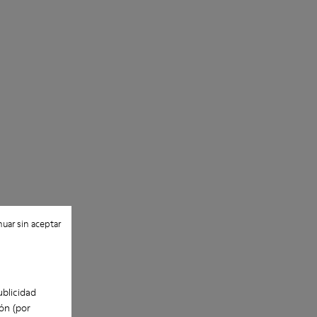
uar sin aceptar
ublicidad
ón (por