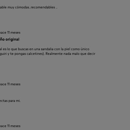
table muy cómodas..recomendables ..
hace 11 meses
ño original
l es lo que buscas en una sandalia con la piel como único
 guiri y te pongas calcetines). Realmente nada malo que decir
hace 11 meses
ectas para mi.
hace 11 meses