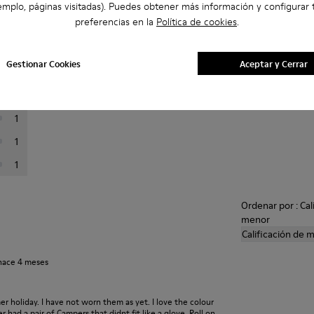
emplo, páginas visitadas). Puedes obtener más información y configurar 
il Sandal
preferencias en la
Política de cookies
.
a continuación para filtrar las opiniones.
Val
Gestionar Cookies
Aceptar y Cerrar
15
5
1
1
1
Ordenar por : Cal
menor
Calificación de 
hace 4 meses
r holiday. I have not worn them as yet. I love the colour
 had a pair of Campers that didnt fit like a glove. Roll on