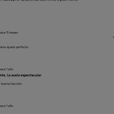
hace 11 meses
reno ajuste perfecto
hace 1 año
nte. La suela espectacular
y buena tracción.
hace 1 año