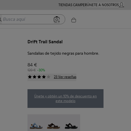
TIENDAS CAMPER
ÚNETE A NOSOTROS
MI CUE
usca aquí
Drift Trail Sandal
Sandalias de tejido negras para hombre.
84 €
120 €
-30%
23 Ver reseñas
Únete y obtén un 10% de descuento en
este modelo
Drift Trail Sandal - K101039-010
Drift Trail Sandal - K101039-007
Drift Trail Sandal - K101039-001 