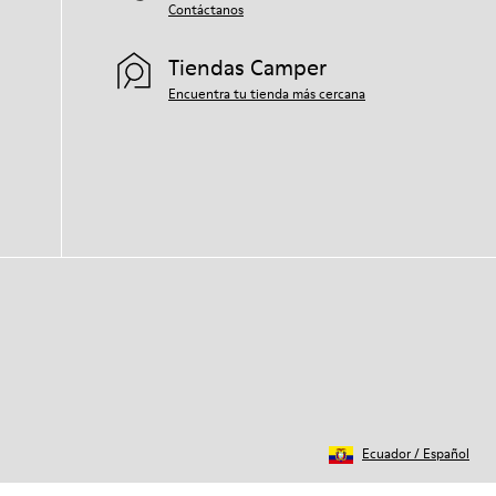
sobre cómo cuidar de tu par, visita
Contáctanos
nuestra
Guía para el cuidado del calzado
.
Tiendas Camper
Encuentra tu tienda más cercana
Ecuador
/
Español