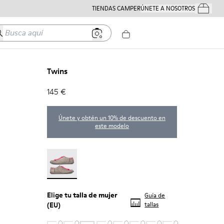
TIENDAS CAMPER
ÚNETE A NOSOTROS
Tus Pedido
usca aquí
Twins
145 €
Únete y obtén un 10% de descuento en
este modelo
Twins - 22592-004
Elige tu
talla de mujer
Guía de
(EU)
tallas