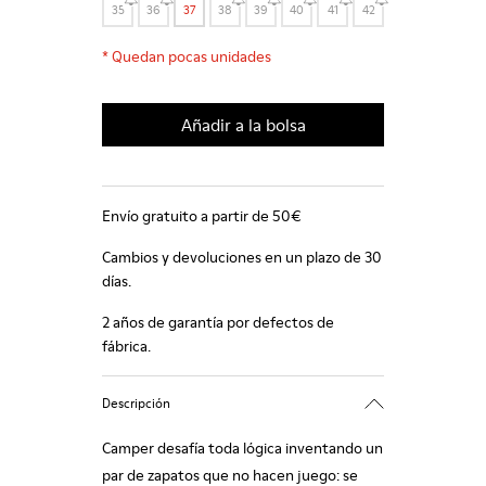
35
36
37
38
39
40
41
42
*
Quedan pocas unidades
Añadir a la bolsa
Envío gratuito a partir de 50€
Cambios y devoluciones en un plazo de 30
días.
2 años de garantía por defectos de
fábrica.
Descripción
Camper desafía toda lógica inventando un
par de zapatos que no hacen juego: se