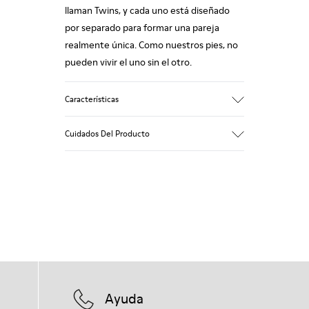
llaman Twins, y cada uno está diseñado
por separado para formar una pareja
realmente única. Como nuestros pies, no
pueden vivir el uno sin el otro.
Características
Gris.
Cuidados Del Producto
Piel de tacto rugoso.
Cosido 360º: mayor durabilidad.
Forro: 49 % Poliéster - 42 % Piel porcina -
9 % Textil
Nuestros zapatos se han fabricado con
materiales de primera calidad
cuidadosamente seleccionados. El uso de
productos adecuados para el cuidado del
calzado los protegerá y garantizará que
duren más tiempo.
Ayuda
Si deseas obtener información detallada