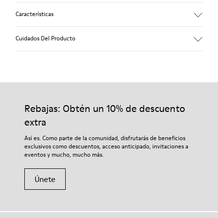
Características
Plantilla anatómica extraíble: extra confort
Cuidados Del Producto
Suela de goma: buen agarre.
Forro: 60% poliéster - 40% piel porcina
Nuestros zapatos se han fabricado con materiales de primera
calidad cuidadosamente seleccionados. El uso de productos
adecuados para el cuidado del calzado los protegerá y
Rebajas: Obtén un 10% de descuento
garantizará que duren más tiempo.
extra
Si deseas obtener información detallada sobre cómo cuidar de
Así es. Como parte de la comunidad, disfrutarás de beneficios
tu par, visita nuestra
Guía para el cuidado del calzado
.
exclusivos como descuentos, acceso anticipado, invitaciones a
eventos y mucho, mucho más.
Únete