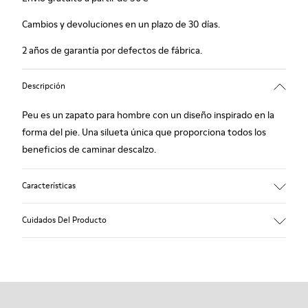
Cambios y devoluciones en un plazo de 30 días.
2 años de garantía por defectos de fábrica.
Descripción
Peu es un zapato para hombre con un diseño inspirado en la
forma del pie. Una silueta única que proporciona todos los
beneficios de caminar descalzo.
Características
Nobuck
Cuidados Del Producto
Color: azul marino
Cosido 360º: mayor durabilidad.
Cordones elásticos
Suela: TPU
Nuestros zapatos se han fabricado con materiales de primera
Composición a base de materiales reciclados con
calidad cuidadosamente seleccionados. El uso de productos
extraordinaria durabilidad y resistencia a la abrasión.