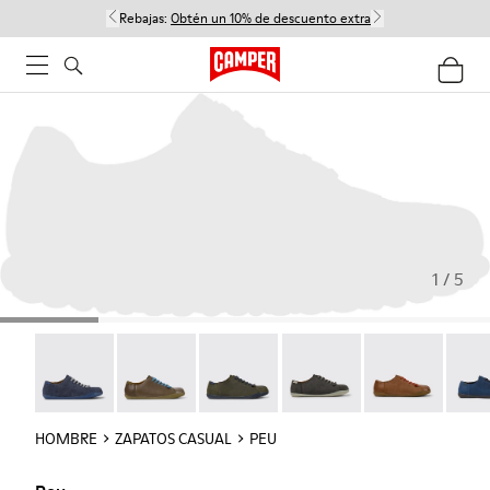
Rebajas:
Obtén un 10% de descuento extra
1 / 5
Peu - 17665-260
Peu - 17665-257
Peu - 17665-254
Peu - 17665-246
Peu - 17665-24
Peu -
HOMBRE
ZAPATOS CASUAL
PEU