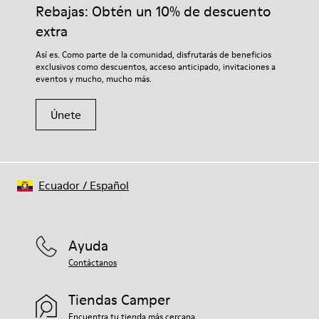
adecuados para el cuidado del calzado los protegerá y
Rebajas: Obtén un 10% de descuento
Forro: 55 % Textil (60% Nailon - 40% PU) 45 % Poliéster
garantizará que duren más tiempo.
extra
Si deseas obtener información detallada sobre cómo cuidar de
Así es. Como parte de la comunidad, disfrutarás de beneficios
tu par, visita nuestra
Guía para el cuidado del calzado
.
exclusivos como descuentos, acceso anticipado, invitaciones a
eventos y mucho, mucho más.
Únete
Ecuador
/
Español
Ayuda
Contáctanos
Tiendas Camper
Encuentra tu tienda más cercana