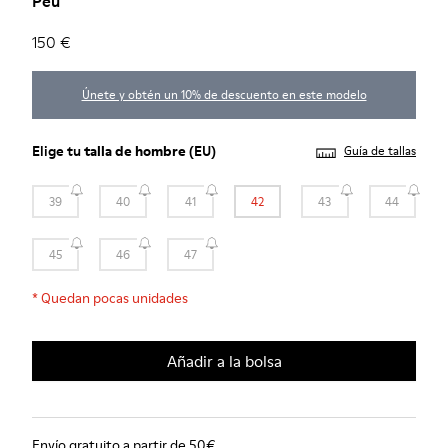
Peu
150 €
Únete y obtén un 10% de descuento en este modelo
Elige tu
talla de hombre
(EU)
Guía de tallas
39
40
41
42
43
44
45
46
47
*
Quedan pocas unidades
Añadir a la bolsa
Envío gratuito a partir de 50€